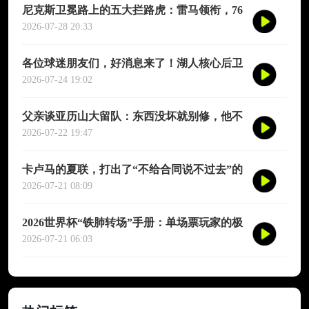
尼克斯卫冕路上的五大拦路虎：雷马领衔，76
人四巨头在列
2026-07-28 20:33
各位球迷朋友们，好消息来了！湖人核心后卫
奥斯汀·里夫斯的2026中国行「紫金之旅」正
2026-07-24 19:02
式定档今年8月
父亲谈亚历山大留队：东西没坏就别修，他不
会被夜生活诱惑走
2026-07-22 19:47
卡卢马的夏联，打出了“不给合同说不过去”的
数据
2026-07-21 08:09
2026世界杯“铁肺转场”手册：单场票玩家的极
限跨城生存法则
2026-07-21 06:03