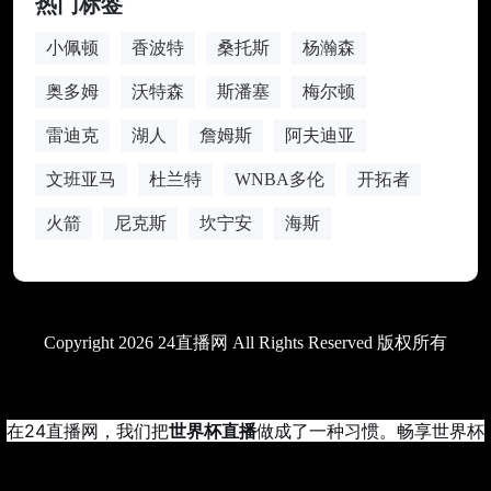
热门标签
小佩顿
香波特
桑托斯
杨瀚森
奥多姆
沃特森
斯潘塞
梅尔顿
雷迪克
湖人
詹姆斯
阿夫迪亚
文班亚马
杜兰特
WNBA多伦
开拓者
火箭
尼克斯
坎宁安
海斯
Copyright 2026 24直播网 All Rights Reserved 版权所有
在24直播网，我们把
世界杯直播
做成了一种习惯。畅享世界杯