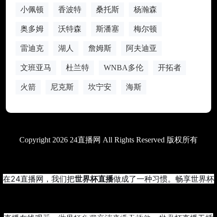
小佩顿
香波特
桑托斯
杨瀚森
奥多姆
沃特森
斯潘塞
梅尔顿
雷迪克
湖人
詹姆斯
阿夫迪亚
文班亚马
杜兰特
WNBA多伦
开拓者
火箭
尼克斯
坎宁安
海斯
Copyright 2026 24直播网 All Rights Reserved 版权所有
在24直播网，我们把
世界杯直播
做成了一种习惯。畅享世界杯