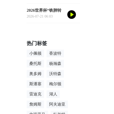
去”的数据
2026世界杯“铁肺转
场”手册：单场票玩
2026-07-21 06:03
家的极限跨城生存法
则
热门标签
小佩顿
香波特
桑托斯
杨瀚森
奥多姆
沃特森
斯潘塞
梅尔顿
雷迪克
湖人
詹姆斯
阿夫迪亚