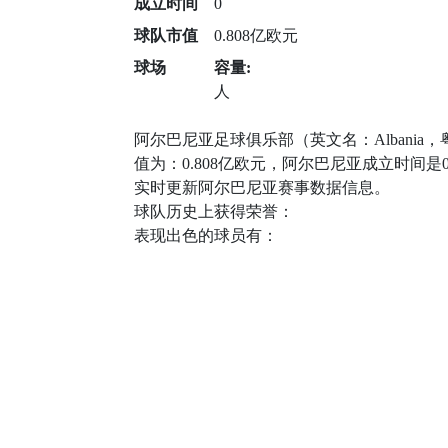
成立时间
0
球队市值
0.808亿欧元
球场
容量:
人
阿尔巴尼亚足球俱乐部（英文名：Albani
值为：0.808亿欧元，阿尔巴尼亚成立时
实时更新阿尔巴尼亚赛事数据信息。
球队历史上获得荣誉：
表现出色的球员有：