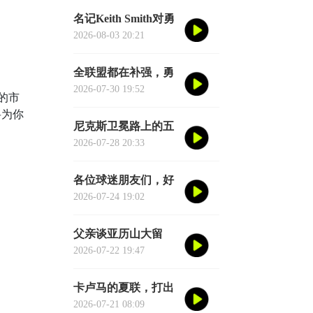
虚或者脑子进水了，
名记Keith Smith对勇
我给您掰开了揉碎了
士11号秀伦德博格的
2026-08-03 20:21
翻译成大白话
评价，用词非常精
准。他说伦德博格是
全联盟都在补强，勇
夏联最耀眼的球员之
士却在“等”——等库
2026-07-30 19:52
的市
一
里老去的那一天
将为你
尼克斯卫冕路上的五
大拦路虎：雷马领
2026-07-28 20:33
衔，76人四巨头在列
各位球迷朋友们，好
消息来了！湖人核心
2026-07-24 19:02
后卫奥斯汀·里夫斯的
2026中国行「紫金之
父亲谈亚历山大留
旅」正式定档今年8
队：东西没坏就别
2026-07-22 19:47
月
修，他不会被夜生活
诱惑走
卡卢马的夏联，打出
了“不给合同说不过
2026-07-21 08:09