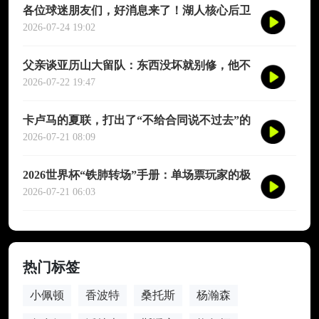
各位球迷朋友们，好消息来了！湖人核心后卫
奥斯汀·里夫斯的2026中国行「紫金之旅」正
2026-07-24 19:02
式定档今年8月
父亲谈亚历山大留队：东西没坏就别修，他不
会被夜生活诱惑走
2026-07-22 19:47
卡卢马的夏联，打出了“不给合同说不过去”的
数据
2026-07-21 08:09
2026世界杯“铁肺转场”手册：单场票玩家的极
限跨城生存法则
2026-07-21 06:03
热门标签
小佩顿
香波特
桑托斯
杨瀚森