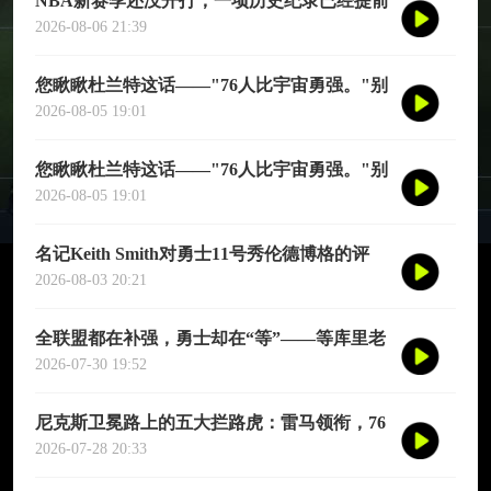
NBA新赛季还没开打，一项历史纪录已经提前
诞生——英国篮球俱乐部伦敦雄狮将首次站上
2026-08-06 21:39
NBA季前赛的舞台
您瞅瞅杜兰特这话——"76人比宇宙勇强。"别
觉得他是谦虚或者脑子进水了，我给您掰开了
2026-08-05 19:01
揉碎了翻译成大白话
您瞅瞅杜兰特这话——"76人比宇宙勇强。"别
觉得他是谦虚或者脑子进水了，我给您掰开了
2026-08-05 19:01
揉碎了翻译成大白话
名记Keith Smith对勇士11号秀伦德博格的评
价，用词非常精准。他说伦德博格是夏联最耀
2026-08-03 20:21
眼的球员之一
全联盟都在补强，勇士却在“等”——等库里老
去的那一天
2026-07-30 19:52
尼克斯卫冕路上的五大拦路虎：雷马领衔，76
人四巨头在列
2026-07-28 20:33