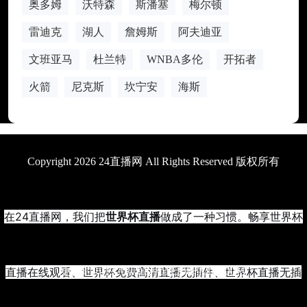
奥多姆
沃特森
斯潘塞
梅尔顿
雷迪克
湖人
詹姆斯
阿夫迪亚
文班亚马
杜兰特
WNBA多伦
开拓者
火箭
尼克斯
坎宁安
海斯
Copyright 2026 24直播网 All Rights Reserved 版权所有
在24直播网，我们把
世界杯直播
做成了一种习惯。畅享世界杯
直播在线观看、世界杯免费高清直播无插件、世界杯直播无插
更新时间1970年01月01日08时00分00秒