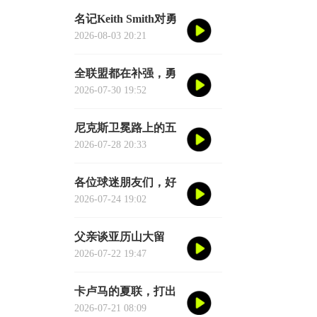
虚或者脑子进水了，
名记Keith Smith对勇
我给您掰开了揉碎了
士11号秀伦德博格的
2026-08-03 20:21
翻译成大白话
评价，用词非常精
准。他说伦德博格是
全联盟都在补强，勇
夏联最耀眼的球员之
士却在“等”——等库
2026-07-30 19:52
一
里老去的那一天
尼克斯卫冕路上的五
大拦路虎：雷马领
2026-07-28 20:33
衔，76人四巨头在列
各位球迷朋友们，好
消息来了！湖人核心
2026-07-24 19:02
后卫奥斯汀·里夫斯的
2026中国行「紫金之
父亲谈亚历山大留
旅」正式定档今年8
队：东西没坏就别
2026-07-22 19:47
月
修，他不会被夜生活
诱惑走
卡卢马的夏联，打出
了“不给合同说不过
2026-07-21 08:09