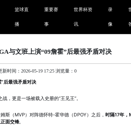
篮球直
重要赛
世界杯资
录
播
事
讯
像
GA与文班上演“09詹霍”后最强矛盾对决
时间：2026-05-19 17:25 浏览量：0
霍”后最强矛盾对决
之战，更是一场被载入史册的“王见王”。
詹姆斯（MVP）对阵德怀特-霍华德（DPOY）之后，
时隔17年，
上正面交锋
。