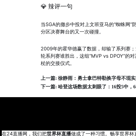
💎 辣评一句
当SGA的撤步中投对上文班亚马的“蜘蛛网
分区决赛舞台的又一次碰撞。
2009年的霍华德赢了数据，却输了系列赛
轮系列赛谁胜出，这组“MVP vs DPO
杖的交接仪式。
上一篇:
徐静雨：勇士拿巴特勒换字母不现实
下一篇:
哈登这场数据太刺眼了：16投5中，
在24直播网，我们把
世界杯直播
做成了一种习惯。畅享世界杯