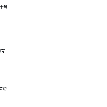
逊于当
拥有
要想