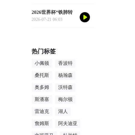
去”的数据
2026世界杯“铁肺转
场”手册：单场票玩
2026-07-21 06:03
家的极限跨城生存法
则
热门标签
小佩顿
香波特
桑托斯
杨瀚森
奥多姆
沃特森
斯潘塞
梅尔顿
雷迪克
湖人
詹姆斯
阿夫迪亚