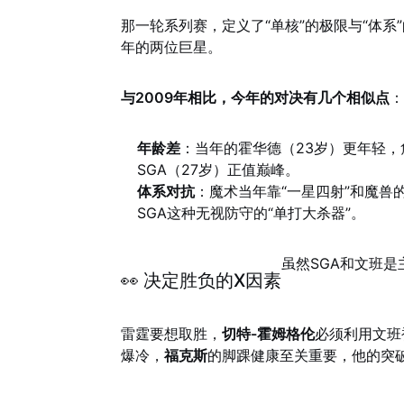
那一轮系列赛，定义了“单核”的极限与“体
年的两位巨星。
与2009年相比，今年的对决有几个相似点
：
年龄差
：当年的霍华德（23岁）更年轻，
SGA（27岁）正值巅峰。
体系对抗
：魔术当年靠“一星四射”和魔
SGA这种无视防守的“单打大杀器”。
虽然SGA和文班
👀 决定胜负的X因素
雷霆要想取胜，
切特-霍姆格伦
必须利用文班
爆冷，
福克斯
的脚踝健康至关重要，他的突