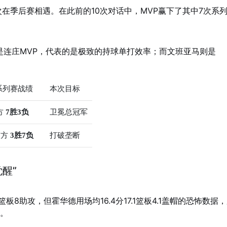
1次在季后赛相遇。在此前的10次对话中，MVP赢下了其中7次系
是连庄MVP，代表的是极致的持球单打效率；而文班亚马则是
系列赛战绩
本次目标
方
7胜3负
卫冕总冠军
Y方
3胜7负
打破垄断
醒”
3篮板8助攻，但霍华德用场均16.4分17.1篮板4.1盖帽的恐怖数据
士。