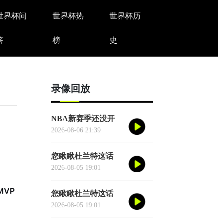
世界杯问
世界杯热
世界杯历
答
榜
史
录像回放
NBA新赛季还没开
打，一项历史纪录已
2026-08-06 21:39
经提前诞生——英国
篮球俱乐部伦敦雄狮
您瞅瞅杜兰特这话
将首次站上NBA季前
——"76人比宇宙勇
2026-08-05 19:01
赛的舞台
强。"别觉得他是谦
MVP
虚或者脑子进水了，
您瞅瞅杜兰特这话
我给您掰开了揉碎了
——"76人比宇宙勇
2026-08-05 19:01
翻译成大白话
强。"别觉得他是谦