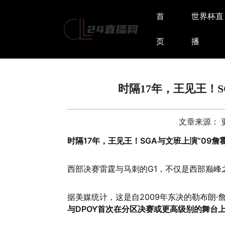
首
世界杯直
页
播
时隔17年，王见王！S
文章来源： 更新
时隔17年，王见王！SGA与文班上演“09詹
西部决赛雷霆与马刺的G1，不仅是西部巅峰
据美媒统计，这是自2009年东决的勒布朗·
与DPOY首次在分区决赛或更高级别的舞台