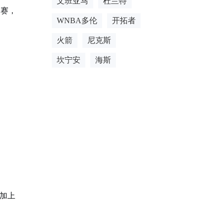
文班亚马
杜兰特
列赛，
WNBA多伦
开拓者
火箭
尼克斯
坎宁安
海斯
，加上