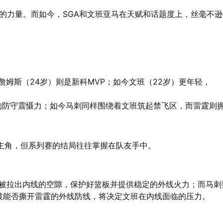
系”的力量。而如今，SGA和文班亚马在天赋和话题度上，丝毫不
詹姆斯（24岁）则是新科MVP；如今文班（22岁）更年轻，
兽的防守震慑力；如今马刺同样围绕着文班筑起禁飞区，而雷霆则
是主角，但系列赛的结局往往掌握在队友手中。
被拉出内线的空隙，保护好篮板并提供稳定的外线火力；而马刺
破能否撕开雷霆的外线防线，将决定文班在内线面临的压力。