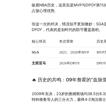
纵观NBA历史，这其实是MVP与DPOY第1
占据心理优势
。
但这一次的对决，情况似乎更加微妙：SGA
DPOY，代表的是划时代的防守覆盖面积。
核心球员
本次荣誉
历史
SGA
2025、2026年MVP
MVP
文班亚马
2026年DPOY
DPO
🔥 历史的共鸣：09年詹霍的“血脉觉
2009年东决，23岁的詹姆斯场均38.5分8.
特科格鲁等人的三分火力，最终4-2淘汰骑