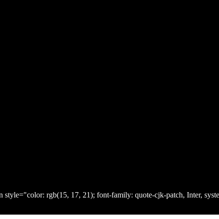
color: rgb(15, 17, 21); font-family: quote-cjk-patch, Inter, syst