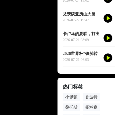
消息来了！湖人核心
2026-07-24 19:02
后卫奥斯汀·里夫斯的
2026中国行「紫金之
父亲谈亚历山大留
旅」正式定档今年8
队：东西没坏就别
2026-07-22 19:47
月
修，他不会被夜生活
诱惑走
卡卢马的夏联，打出
了“不给合同说不过
2026-07-21 08:09
去”的数据
2026世界杯“铁肺转
场”手册：单场票玩
2026-07-21 06:03
家的极限跨城生存法
则
热门标签
小佩顿
香波特
桑托斯
杨瀚森