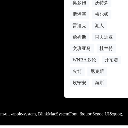
奥多姆
沃特森
斯潘塞
梅尔顿
雷迪克
湖人
詹姆斯
阿夫迪亚
文班亚马
杜兰特
WNBA多伦
开拓者
火箭
尼克斯
坎宁安
海斯
em-ui, -apple-system, BlinkMacSystemFont, &quot;Segoe UI&quot;,