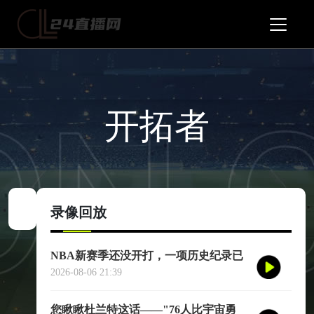
开拓者
录像回放
NBA新赛季还没开打，一项历史纪录已
经提前诞生——英国篮球俱乐部伦敦雄
2026-08-06 21:39
狮将首次站上NBA季前赛的舞台
您瞅瞅杜兰特这话——"76人比宇宙勇