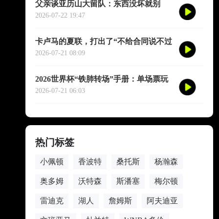
父亲谈亚历山大留队：东西没坏就别
修，他不会被夜生活诱惑走
2026-07-22 19:47
卡卢马的夏联，打出了“不给合同说不过
去”的数据
2026-07-21 08:09
2026世界杯“铁肺转场”手册：单场票玩
家的极限跨城生存法则
2026-07-21 06:03
热门标签
小佩顿
香波特
桑托斯
杨瀚森
奥多姆
沃特森
斯潘塞
梅尔顿
雷迪克
湖人
詹姆斯
阿夫迪亚