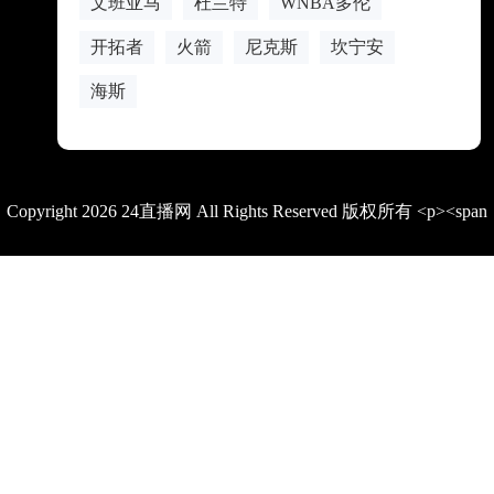
文班亚马
杜兰特
WNBA多伦
开拓者
火箭
尼克斯
坎宁安
海斯
Copyright 2026 24直播网 All Rights Reserved 版权所有 <p><span
style="color: rgb(15, 17, 21); font-family: quote-cjk-patch, Inter,
system-ui, -apple-system, BlinkMacSystemFont, &quot;Segoe
UI&quot;, Roboto, Oxygen, Ubuntu, Cantarell, &quot;Open