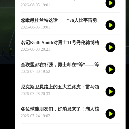
强。"别觉得他是谦虚或者脑子进水了，
2026-08-05 19:01
我给您掰开了揉碎了翻译成大白话
您瞅瞅杜兰特这话——"76人比宇宙勇
强。"别觉得他是谦虚或者脑子进水了，
2026-08-05 19:01
我给您掰开了揉碎了翻译成大白话
名记Keith Smith对勇士11号秀伦德博格
的评价，用词非常精准。他说伦德博格
2026-08-03 20:21
是夏联最耀眼的球员之一
全联盟都在补强，勇士却在“等”——等
库里老去的那一天
2026-07-30 19:52
尼克斯卫冕路上的五大拦路虎：雷马领
衔，76人四巨头在列
2026-07-28 20:33
各位球迷朋友们，好消息来了！湖人核
心后卫奥斯汀·里夫斯的2026中国行「紫
2026-07-24 19:02
金之旅」正式定档今年8月