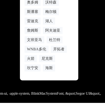
奥多姆
沃特森
斯潘塞
梅尔顿
雷迪克
湖人
詹姆斯
阿夫迪亚
文班亚马
杜兰特
WNBA多伦
开拓者
火箭
尼克斯
坎宁安
海斯
em-ui, -apple-system, BlinkMacSystemFont, &quot;Segoe UI&quot;,