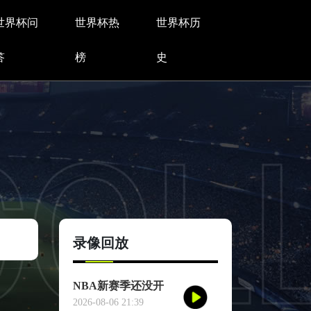
世界杯问
世界杯热
世界杯历
答
榜
史
录像回放
NBA新赛季还没开
打，一项历史纪录已
2026-08-06 21:39