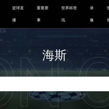
篮球直
重要赛
世界杯资
录
播
事
讯
像
海斯