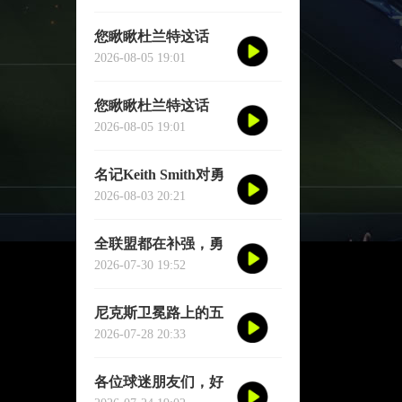
经提前诞生——英国
篮球俱乐部伦敦雄狮
您瞅瞅杜兰特这话
将首次站上NBA季前
——"76人比宇宙勇
2026-08-05 19:01
赛的舞台
强。"别觉得他是谦
虚或者脑子进水了，
您瞅瞅杜兰特这话
我给您掰开了揉碎了
——"76人比宇宙勇
2026-08-05 19:01
翻译成大白话
强。"别觉得他是谦
虚或者脑子进水了，
名记Keith Smith对勇
我给您掰开了揉碎了
士11号秀伦德博格的
2026-08-03 20:21
翻译成大白话
评价，用词非常精
准。他说伦德博格是
全联盟都在补强，勇
夏联最耀眼的球员之
士却在“等”——等库
2026-07-30 19:52
一
里老去的那一天
尼克斯卫冕路上的五
大拦路虎：雷马领
2026-07-28 20:33
衔，76人四巨头在列
各位球迷朋友们，好