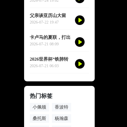
消息来了！湖人核心
2026-07-24 19:02
后卫奥斯汀·里夫斯的
2026中国行「紫金之
父亲谈亚历山大留
旅」正式定档今年8
队：东西没坏就别
2026-07-22 19:47
月
修，他不会被夜生活
诱惑走
卡卢马的夏联，打出
了“不给合同说不过
2026-07-21 08:09
去”的数据
2026世界杯“铁肺转
场”手册：单场票玩
2026-07-21 06:03
家的极限跨城生存法
则
热门标签
小佩顿
香波特
桑托斯
杨瀚森