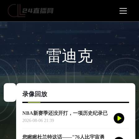
雷迪克
录像回放
NBA新赛季还没开打，一项历史纪录已
经提前诞生——英国篮球俱乐部伦敦雄
2026-08-06 21:39
狮将首次站上NBA季前赛的舞台
您瞅瞅杜兰特这话——"76人比宇宙勇