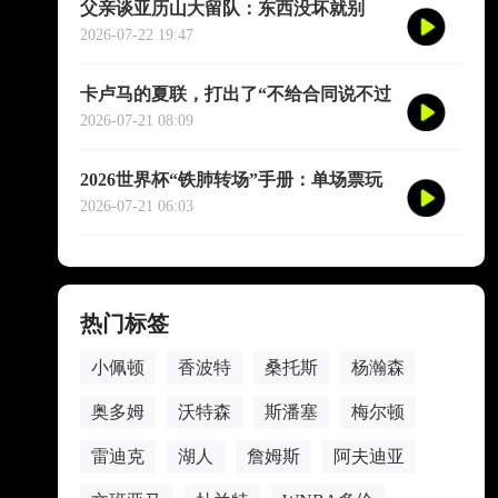
父亲谈亚历山大留队：东西没坏就别
修，他不会被夜生活诱惑走
2026-07-22 19:47
卡卢马的夏联，打出了“不给合同说不过
去”的数据
2026-07-21 08:09
2026世界杯“铁肺转场”手册：单场票玩
家的极限跨城生存法则
2026-07-21 06:03
热门标签
小佩顿
香波特
桑托斯
杨瀚森
奥多姆
沃特森
斯潘塞
梅尔顿
雷迪克
湖人
詹姆斯
阿夫迪亚