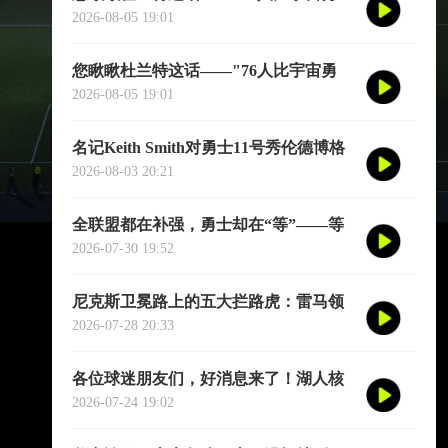
强。"别觉得他是谦虚或者脑子进水了，
2026-08-05 19:01
我给您掰开了揉碎了翻译成大白话
您瞅瞅杜兰特这话——"76人比宇宙勇
强。"别觉得他是谦虚或者脑子进水了，
2026-08-05 19:01
我给您掰开了揉碎了翻译成大白话
名记Keith Smith对勇士11号秀伦德博格
的评价，用词非常精准。他说伦德博格
2026-08-03 20:21
是夏联最耀眼的球员之一
全联盟都在补强，勇士却在“等”——等
库里老去的那一天
2026-07-30 19:52
尼克斯卫冕路上的五大拦路虎：雷马领
衔，76人四巨头在列
2026-07-28 20:33
各位球迷朋友们，好消息来了！湖人核
心后卫奥斯汀·里夫斯的2026中国行「紫
2026-07-24 19:02
金之旅」正式定档今年8月