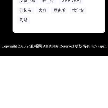
文班亚马
杜兰特
WNBA多伦
开拓者
火箭
尼克斯
坎宁安
海斯
Copyright 2026 24直播网 All Rights Reserved 版权所有 <p><span
style="color: rgb(15, 17, 21); font-family: quote-cjk-patch, Inter,
system-ui, -apple-system, BlinkMacSystemFont, &quot;Segoe
UI&quot;, Roboto, Oxygen, Ubuntu, Cantarell, &quot;Open