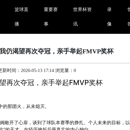
篮球直
重要赛
世界杯资
录
播
事
讯
像
我仍渴望再次夺冠，亲手举起FMVP奖杯
时间：2026-05-13 17:14 浏览量：0
望再次夺冠，亲手举起FMVP奖杯
中的那团火，从未熄灭。
时，塔图姆敞开了心扉，谈到了球队本赛季的挣扎、个人未来的目标，
志”的天才，在经历挫折后最真实的内心独白。