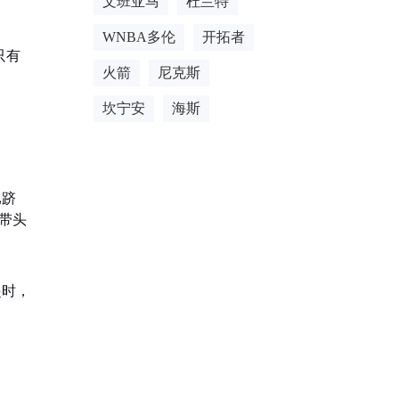
文班亚马
杜兰特
WNBA多伦
开拓者
只有
火箭
尼克斯
坎宁安
海斯
已跻
带头
起时，