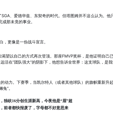
SGA、爱德华兹、东契奇的时代。但塔图姆并不这么认为。他
完成那未竟的事业。
独白，更像是一份战斗宣言。
渴望以自己的方式再次登顶。那座FMVP奖杯，是他证明自己
永远活在“团队强大”的阴影下，他想告诉全世界：这支球队，是我
次的动力。下赛季，当凯尔特人（或者其他球队）的旗帜重新升
獭兔”。
独砍16分创生涯新高，今夜他是“眉”超
，前者都快报废了，字母都不好意思来