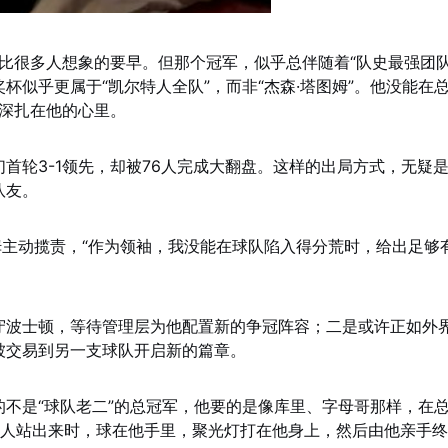
的比很多人想象的要早。但那个冠军，似乎总伴随着“队史最强团队
杯似乎更属于“凯尔特人全队”，而非“杰森·塔图姆”。他没能在
深深扎在他的心里。
首轮3-1领先，却被76人完成大翻盘。这样的出局方式，无疑
队友。
姆主动揽责，“作为领袖，我没能在球队陷入得分荒时，给出足够
守波士顿，等待管理层为他配置新的争冠阵容；二是或许正如外
被交易到另一支球队开启新的篇章。
不是“球队老二”的总冠军，他要的是像库里、字母哥那样，在
有人站出来时，球在他手里，聚光灯打在他身上，然后由他亲手