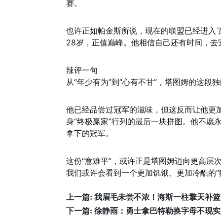
赛。
也许正如帕金斯所说，现在的联盟已经进入了
28岁，正值巅峰。他相信自己还有时间，去
辣评一句
从“年少有为”到“心有不甘”，塔图姆的这段
他已经品尝过冠军的滋味，但这反而让他更加
身“终极赢家”行列的最后一块拼图。他不愿
拿下的冠军。
这份“意难平”，或许正是塔图姆迈向更高层
我们或许会看到一个更加饥饿、更加冷酷的“
上一篇:
我眉毛未尝不浓！海斯一柱擎天补篮，
下一篇:
徐静雨：勇士拿巴特勒换字母不现实