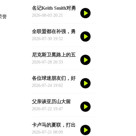
虚或者脑子进水了，
名记Keith Smith对勇
我给您掰开了揉碎了
士11号秀伦德博格的
2026-08-03 20:21
荣誉
翻译成大白话
评价，用词非常精
准。他说伦德博格是
全联盟都在补强，勇
夏联最耀眼的球员之
士却在“等”——等库
2026-07-30 19:52
一
里老去的那一天
尼克斯卫冕路上的五
大拦路虎：雷马领
2026-07-28 20:33
衔，76人四巨头在列
各位球迷朋友们，好
消息来了！湖人核心
2026-07-24 19:02
后卫奥斯汀·里夫斯的
2026中国行「紫金之
父亲谈亚历山大留
旅」正式定档今年8
队：东西没坏就别
2026-07-22 19:47
月
修，他不会被夜生活
诱惑走
卡卢马的夏联，打出
了“不给合同说不过
2026-07-21 08:09