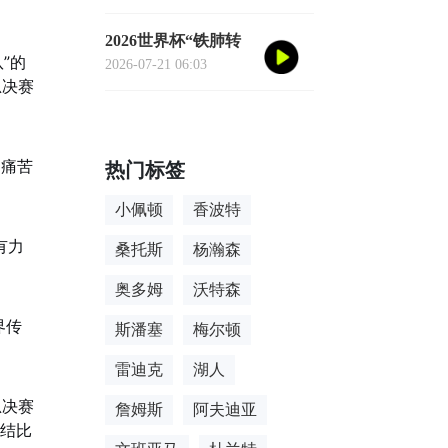
去”的数据
2026世界杯“铁肺转
”的
场”手册：单场票玩
2026-07-21 06:03
总决赛
家的极限跨城生存法
则
是痛苦
热门标签
小佩顿
香波特
有力
桑托斯
杨瀚森
奥多姆
沃特森
界传
斯潘塞
梅尔顿
雷迪克
湖人
总决赛
詹姆斯
阿夫迪亚
终结比