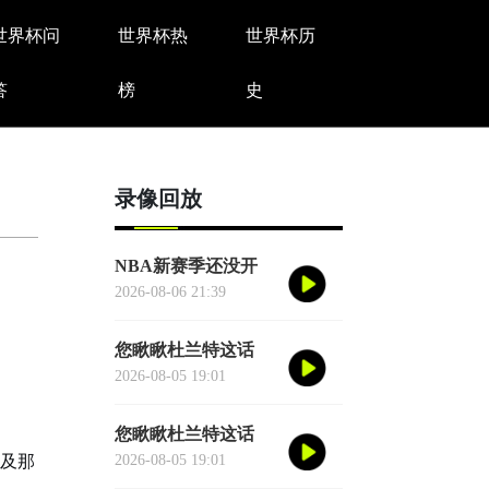
世界杯问
世界杯热
世界杯历
答
榜
史
录像回放
NBA新赛季还没开
打，一项历史纪录已
2026-08-06 21:39
经提前诞生——英国
篮球俱乐部伦敦雄狮
您瞅瞅杜兰特这话
将首次站上NBA季前
——"76人比宇宙勇
2026-08-05 19:01
赛的舞台
强。"别觉得他是谦
虚或者脑子进水了，
您瞅瞅杜兰特这话
我给您掰开了揉碎了
以及那
——"76人比宇宙勇
2026-08-05 19:01
翻译成大白话
强。"别觉得他是谦