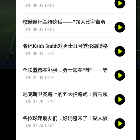
强。"别觉得他是谦虚或者脑子进水了，
2026-08-05 19:01
我给您掰开了揉碎了翻译成大白话
您瞅瞅杜兰特这话——"76人比宇宙勇
强。"别觉得他是谦虚或者脑子进水了，
2026-08-05 19:01
我给您掰开了揉碎了翻译成大白话
名记Keith Smith对勇士11号秀伦德博格
的评价，用词非常精准。他说伦德博格
2026-08-03 20:21
是夏联最耀眼的球员之一
全联盟都在补强，勇士却在“等”——等
库里老去的那一天
2026-07-30 19:52
尼克斯卫冕路上的五大拦路虎：雷马领
衔，76人四巨头在列
2026-07-28 20:33
各位球迷朋友们，好消息来了！湖人核
心后卫奥斯汀·里夫斯的2026中国行「紫
2026-07-24 19:02
金之旅」正式定档今年8月