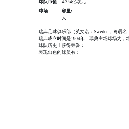
球队市值
4.354亿欧元
球场
容量:
人
瑞典足球俱乐部（英文名：Sweden，粤语名
瑞典成立时间是1904年，瑞典主场球场为
球队历史上获得荣誉：
表现出色的球员有：