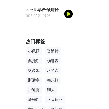
去”的数据
2026世界杯“铁肺转
场”手册：单场票玩
2026-07-21 06:03
家的极限跨城生存法
则
热门标签
小佩顿
香波特
桑托斯
杨瀚森
奥多姆
沃特森
斯潘塞
梅尔顿
雷迪克
湖人
詹姆斯
阿夫迪亚