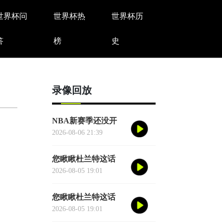
世界杯问
世界杯热
世界杯历
答
榜
史
录像回放
NBA新赛季还没开
打，一项历史纪录已
2026-08-06 21:39
经提前诞生——英国
篮球俱乐部伦敦雄狮
您瞅瞅杜兰特这话
将首次站上NBA季前
——"76人比宇宙勇
2026-08-05 19:01
赛的舞台
强。"别觉得他是谦
虚或者脑子进水了，
您瞅瞅杜兰特这话
我给您掰开了揉碎了
——"76人比宇宙勇
2026-08-05 19:01
翻译成大白话
强。"别觉得他是谦