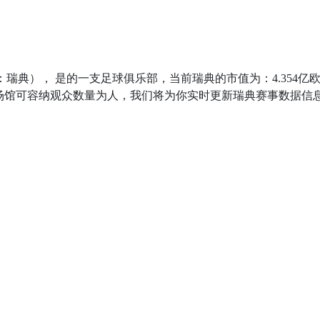
：瑞典）， 是的一支足球俱乐部，当前瑞典的市值为：4.354亿
，场馆可容纳观众数量为人，我们将为你实时更新瑞典赛事数据信