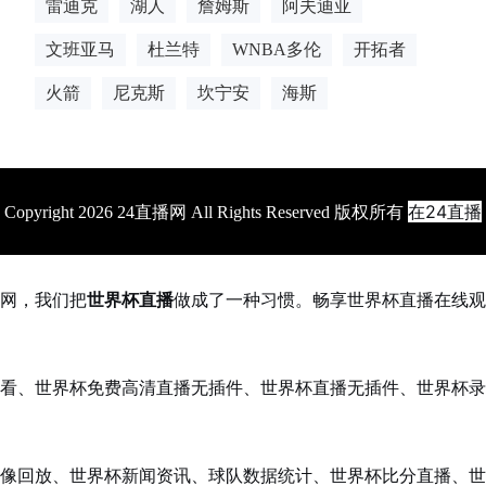
雷迪克
湖人
詹姆斯
阿夫迪亚
文班亚马
杜兰特
WNBA多伦
开拓者
火箭
尼克斯
坎宁安
海斯
在24直播
Copyright 2026 24直播网 All Rights Reserved 版权所有
网，我们把
世界杯直播
做成了一种习惯。畅享世界杯直播在线观
看、世界杯免费高清直播无插件、世界杯直播无插件、世界杯录
像回放、世界杯新闻资讯、球队数据统计、世界杯比分直播、世