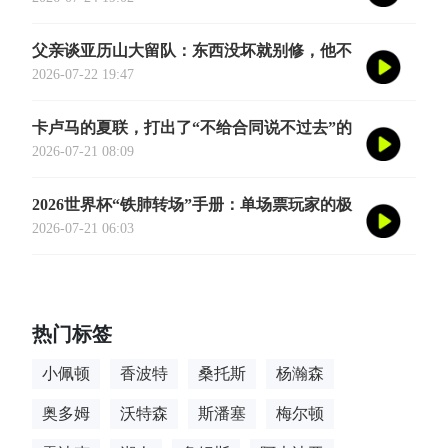
式定档今年8月
父亲谈亚历山大留队：东西没坏就别修，他不
会被夜生活诱惑走
2026-07-22 19:47
卡卢马的夏联，打出了“不给合同说不过去”的
数据
2026-07-21 08:09
2026世界杯“铁肺转场”手册：单场票玩家的极
限跨城生存法则
2026-07-21 06:03
热门标签
小佩顿
香波特
桑托斯
杨瀚森
奥多姆
沃特森
斯潘塞
梅尔顿