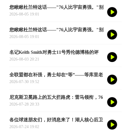
您瞅瞅杜兰特这话——"76人比宇宙勇强。"别
觉得他是谦虚或者脑子进水了，我给您掰开了
2026-08-05 19:01
揉碎了翻译成大白话
您瞅瞅杜兰特这话——"76人比宇宙勇强。"别
觉得他是谦虚或者脑子进水了，我给您掰开了
2026-08-05 19:01
揉碎了翻译成大白话
名记Keith Smith对勇士11号秀伦德博格的评
价，用词非常精准。他说伦德博格是夏联最耀
2026-08-03 20:21
眼的球员之一
全联盟都在补强，勇士却在“等”——等库里老
去的那一天
2026-07-30 19:52
尼克斯卫冕路上的五大拦路虎：雷马领衔，76
人四巨头在列
2026-07-28 20:33
各位球迷朋友们，好消息来了！湖人核心后卫
奥斯汀·里夫斯的2026中国行「紫金之旅」正
2026-07-24 19:02