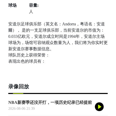
球场
容量:
人
安道尔足球俱乐部（英文名：Andorra，粤语名：安道
爾）， 是的一支足球俱乐部，当前安道尔的市值为：
0.033亿欧元，安道尔成立时间是1994年，安道尔主场
球场为，场馆可容纳观众数量为人，我们将为你实时更
新安道尔赛事数据信息。
球队历史上获得荣誉：
表现出色的球员有：
录像回放
NBA新赛季还没开打，一项历史纪录已经提前
诞生——英国篮球俱乐部伦敦雄狮将首次站上
2026-08-06 21:39
NBA季前赛的舞台