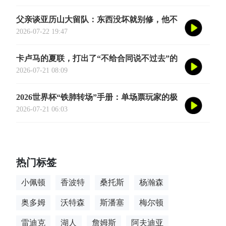
式定档今年8月
父亲谈亚历山大留队：东西没坏就别修，他不
会被夜生活诱惑走
2026-07-22 19:47
卡卢马的夏联，打出了“不给合同说不过去”的
数据
2026-07-21 08:09
2026世界杯“铁肺转场”手册：单场票玩家的极
限跨城生存法则
2026-07-21 06:03
热门标签
小佩顿
香波特
桑托斯
杨瀚森
奥多姆
沃特森
斯潘塞
梅尔顿
雷迪克
湖人
詹姆斯
阿夫迪亚