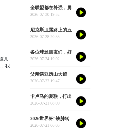
准。他说伦德博格是
全联盟都在补强，勇
夏联最耀眼的球员之
士却在“等”——等库
2026-07-30 19:52
一
里老去的那一天
尼克斯卫冕路上的五
大拦路虎：雷马领
2026-07-28 20:33
衔，76人四巨头在列
各位球迷朋友们，好
赤道几
消息来了！湖人核心
2026-07-24 19:02
人，我
后卫奥斯汀·里夫斯的
2026中国行「紫金之
父亲谈亚历山大留
旅」正式定档今年8
队：东西没坏就别
2026-07-22 19:47
月
修，他不会被夜生活
诱惑走
卡卢马的夏联，打出
了“不给合同说不过
2026-07-21 08:09
去”的数据
2026世界杯“铁肺转
场”手册：单场票玩
2026-07-21 06:03