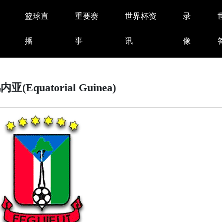
篮球直
重要赛
世界杯资
录
播
事
讯
像
(Equatorial Guinea)