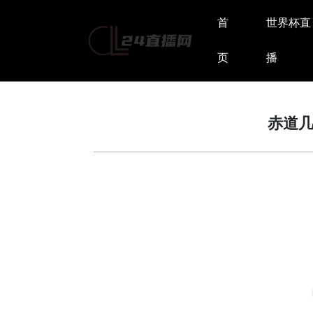
首
世界杯直
页
播
赤道几内亚