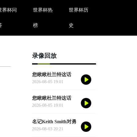
世界杯问
世界杯热
世界杯历
答
榜
史
录像回放
您瞅瞅杜兰特这话
——"76人比宇宙勇
2026-08-05 19:01
强。"别觉得他是谦
虚或者脑子进水了，
您瞅瞅杜兰特这话
我给您掰开了揉碎了
——"76人比宇宙勇
2026-08-05 19:01
翻译成大白话
强。"别觉得他是谦
虚或者脑子进水了，
名记Keith Smith对勇
我给您掰开了揉碎了
士11号秀伦德博格的
2026-08-03 20:21
翻译成大白话
评价，用词非常精