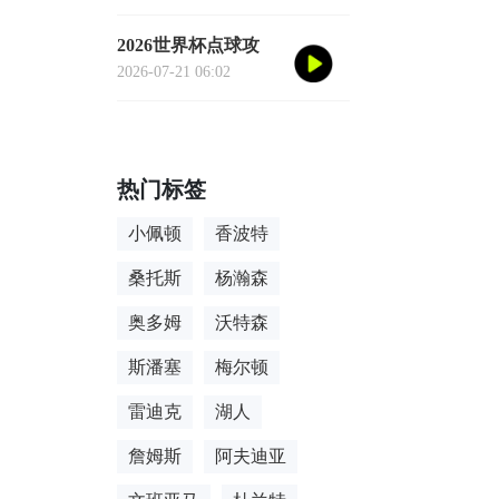
家的极限跨城生存法
则
2026世界杯点球攻
防：基于手套湿度变
2026-07-21 06:02
量的守门员扑救决策
亚秒级算法重构
热门标签
小佩顿
香波特
桑托斯
杨瀚森
奥多姆
沃特森
斯潘塞
梅尔顿
雷迪克
湖人
詹姆斯
阿夫迪亚