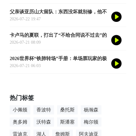
式定档今年8月
父亲谈亚历山大留队：东西没坏就别修，他不
会被夜生活诱惑走
2026-07-22 19:47
卡卢马的夏联，打出了“不给合同说不过去”的
数据
2026-07-21 08:09
2026世界杯“铁肺转场”手册：单场票玩家的极
限跨城生存法则
2026-07-21 06:03
热门标签
小佩顿
香波特
桑托斯
杨瀚森
奥多姆
沃特森
斯潘塞
梅尔顿
雷迪克
湖人
詹姆斯
阿夫迪亚