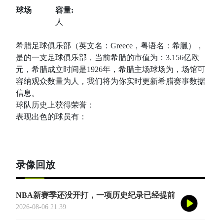
球场
容量:
人
希腊足球俱乐部（英文名：Greece，粤语名：希臘），
是的一支足球俱乐部，当前希腊的市值为：3.156亿欧
元，希腊成立时间是1926年，希腊主场球场为，场馆可
容纳观众数量为人，我们将为你实时更新希腊赛事数据
信息。
球队历史上获得荣誉：
表现出色的球员有：
录像回放
NBA新赛季还没开打，一项历史纪录已经提前
诞生——英国篮球俱乐部伦敦雄狮将首次站上
2026-08-06 21:39
NBA季前赛的舞台