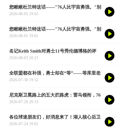
您瞅瞅杜兰特这话——"76人比宇宙勇强。"别
觉得他是谦虚或者脑子进水了，我给您掰开了
2026-08-05 19:01
揉碎了翻译成大白话
您瞅瞅杜兰特这话——"76人比宇宙勇强。"别
觉得他是谦虚或者脑子进水了，我给您掰开了
2026-08-05 19:01
揉碎了翻译成大白话
名记Keith Smith对勇士11号秀伦德博格的评
价，用词非常精准。他说伦德博格是夏联最耀
2026-08-03 20:21
眼的球员之一
全联盟都在补强，勇士却在“等”——等库里老
去的那一天
2026-07-30 19:52
尼克斯卫冕路上的五大拦路虎：雷马领衔，76
人四巨头在列
2026-07-28 20:33
各位球迷朋友们，好消息来了！湖人核心后卫
奥斯汀·里夫斯的2026中国行「紫金之旅」正
2026-07-24 19:02