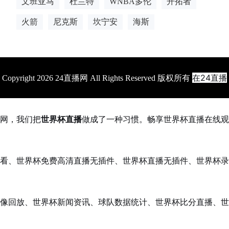
文班亚马
杜兰特
WNBA多伦
开拓者
火箭
尼克斯
坎宁安
海斯
在24直播
Copyright 2026 24直播网 All Rights Reserved 版权所有
网，我们把
世界杯直播
做成了一种习惯。畅享世界杯直播在线观
看、世界杯免费高清直播无插件、世界杯直播无插件、世界杯录
像回放、世界杯新闻资讯、球队数据统计、世界杯比分直播、世