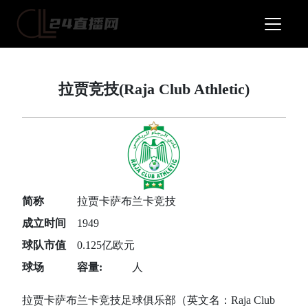
拉贾竞技(Raja Club Athletic)
简称
拉贾卡萨布兰卡竞技
成立时间
1949
球队市值
0.125亿欧元
球场
容量:
人
拉贾卡萨布兰卡竞技足球俱乐部（英文名：Raja Club