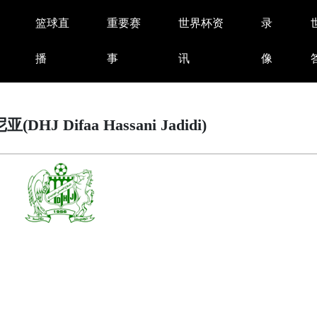
篮球直
重要赛
世界杯资
录
播
事
讯
像
HJ Difaa Hassani Jadidi)