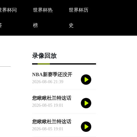
世界杯问
世界杯热
世界杯历
答
榜
史
录像回放
NBA新赛季还没开
打，一项历史纪录已
2026-08-06 21:39
经提前诞生——英国
篮球俱乐部伦敦雄狮
您瞅瞅杜兰特这话
将首次站上NBA季前
——"76人比宇宙勇
2026-08-05 19:01
赛的舞台
强。"别觉得他是谦
虚或者脑子进水了，
您瞅瞅杜兰特这话
我给您掰开了揉碎了
——"76人比宇宙勇
2026-08-05 19:01
翻译成大白话
强。"别觉得他是谦