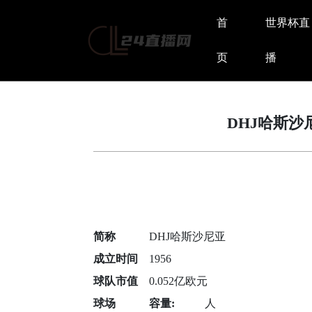
首
世界杯直
页
播
DHJ哈斯沙尼亚(D
简称
DHJ哈斯沙尼亚
成立时间
1956
球队市值
0.052亿欧元
球场
容量:
人