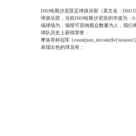
DHJ哈斯沙尼亚足球俱乐部（英文名：DHJ Difa
球俱乐部，当前DHJ哈斯沙尼亚的市值为：0.
场球场为，场馆可容纳观众数量为人，我们将
球队历史上获得荣誉：
摩洛哥杯冠军 {count(json_decode($v['seasons']
表现出色的球员有：