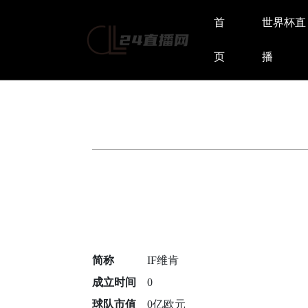
首
世界杯直
页
播
简称
IF维肯
成立时间
0
球队市值
0亿欧元