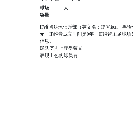
球场
人
容量:
IF维肯足球俱乐部（英文名：IF Viken，
元，IF维肯成立时间是0年，IF维肯主场球
信息。
球队历史上获得荣誉：
表现出色的球员有：