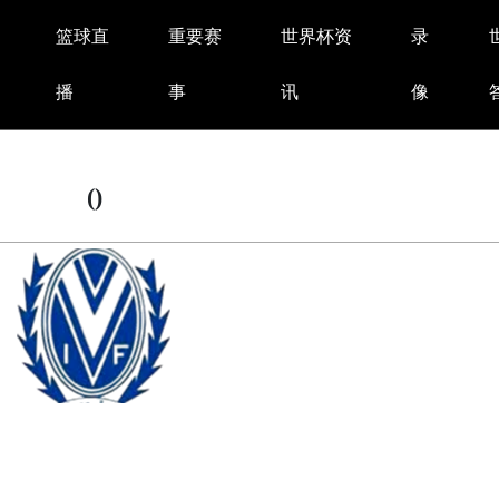
篮球直
重要赛
世界杯资
录
播
事
讯
像
()