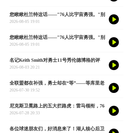
NBA季前赛的舞台
您瞅瞅杜兰特这话——"76人比宇宙勇强。"别
觉得他是谦虚或者脑子进水了，我给您掰开了
2026-08-05 19:01
揉碎了翻译成大白话
您瞅瞅杜兰特这话——"76人比宇宙勇强。"别
觉得他是谦虚或者脑子进水了，我给您掰开了
2026-08-05 19:01
揉碎了翻译成大白话
名记Keith Smith对勇士11号秀伦德博格的评
价，用词非常精准。他说伦德博格是夏联最耀
2026-08-03 20:21
眼的球员之一
全联盟都在补强，勇士却在“等”——等库里老
去的那一天
2026-07-30 19:52
尼克斯卫冕路上的五大拦路虎：雷马领衔，76
人四巨头在列
2026-07-28 20:33
各位球迷朋友们，好消息来了！湖人核心后卫