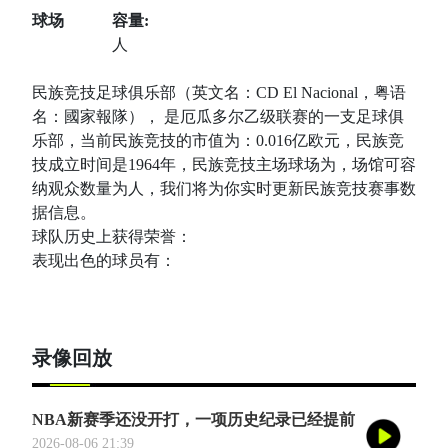
球场
容量:
人
民族竞技足球俱乐部（英文名：CD El Nacional，粤语
名：國家報隊）， 是厄瓜多尔乙级联赛的一支足球俱
乐部，当前民族竞技的市值为：0.016亿欧元，民族竞
技成立时间是1964年，民族竞技主场球场为，场馆可容
纳观众数量为人，我们将为你实时更新民族竞技赛事数
据信息。
球队历史上获得荣誉：
表现出色的球员有：
录像回放
NBA新赛季还没开打，一项历史纪录已经提前
诞生——英国篮球俱乐部伦敦雄狮将首次站上
2026-08-06 21:39