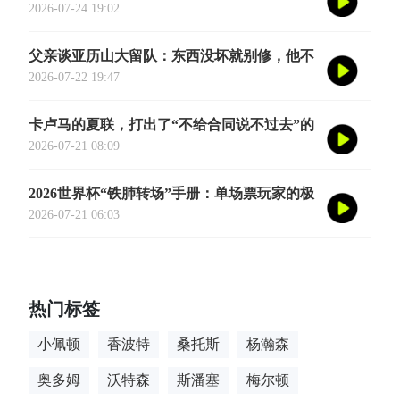
奥斯汀·里夫斯的2026中国行「紫金之旅」正
2026-07-24 19:02
式定档今年8月
父亲谈亚历山大留队：东西没坏就别修，他不
会被夜生活诱惑走
2026-07-22 19:47
卡卢马的夏联，打出了“不给合同说不过去”的
数据
2026-07-21 08:09
2026世界杯“铁肺转场”手册：单场票玩家的极
限跨城生存法则
2026-07-21 06:03
热门标签
小佩顿
香波特
桑托斯
杨瀚森
奥多姆
沃特森
斯潘塞
梅尔顿