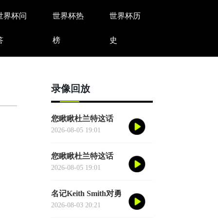
世界杯问
世界杯热
世界杯历
答
榜
史
录像回放
您瞅瞅杜兰特这话
——"76人比宇宙勇
2026-08-05 19:01
强。"别觉得他是谦
虚或者脑子进水了，
您瞅瞅杜兰特这话
我给您掰开了揉碎了
——"76人比宇宙勇
2026-08-05 19:01
翻译成大白话
强。"别觉得他是谦
虚或者脑子进水了，
名记Keith Smith对勇
我给您掰开了揉碎了
士11号秀伦德博格的
2026-08-03 20:21
翻译成大白话
评价，用词非常精