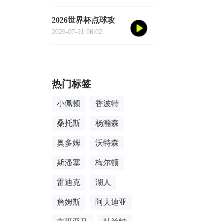
家的极限跨城生存法
则
2026世界杯点球攻
防：基于手套湿度变
2026-07-21 06:02
量的守门员扑救决策
亚秒级算法重构
热门标签
小佩顿
香波特
桑托斯
杨瀚森
奥多姆
沃特森
斯潘塞
梅尔顿
雷迪克
湖人
詹姆斯
阿夫迪亚