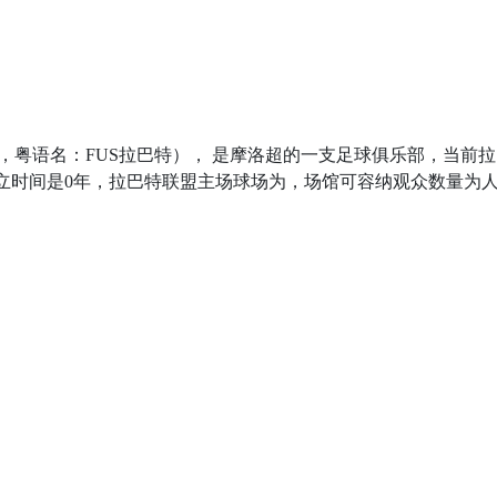
at，粤语名：FUS拉巴特）， 是摩洛超的一支足球俱乐部，当前
盟成立时间是0年，拉巴特联盟主场球场为，场馆可容纳观众数量为
。