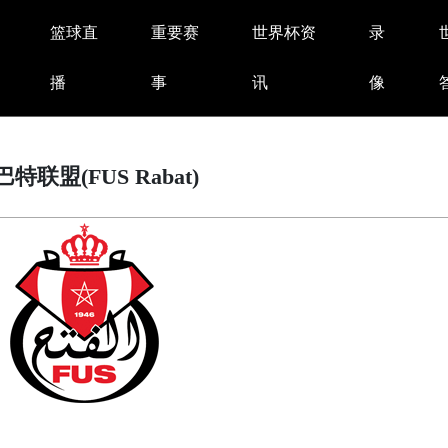
篮球直
重要赛
世界杯资
录
播
事
讯
像
特联盟(FUS Rabat)