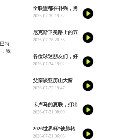
准。他说伦德博格是
全联盟都在补强，勇
夏联最耀眼的球员之
士却在“等”——等库
2026-07-30 19:52
一
里老去的那一天
尼克斯卫冕路上的五
大拦路虎：雷马领
2026-07-28 20:33
拉巴特
衔，76人四巨头在列
人，我
各位球迷朋友们，好
消息来了！湖人核心
2026-07-24 19:02
后卫奥斯汀·里夫斯的
2026中国行「紫金之
父亲谈亚历山大留
旅」正式定档今年8
队：东西没坏就别
2026-07-22 19:47
月
修，他不会被夜生活
诱惑走
卡卢马的夏联，打出
了“不给合同说不过
2026-07-21 08:09
去”的数据
2026世界杯“铁肺转
场”手册：单场票玩
2026-07-21 06:03