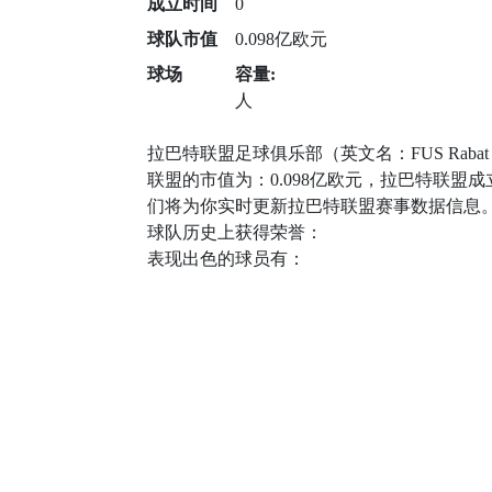
成立时间
0
球队市值
0.098亿欧元
球场
容量:
人
拉巴特联盟足球俱乐部（英文名：FUS Rab
联盟的市值为：0.098亿欧元，拉巴特联
们将为你实时更新拉巴特联盟赛事数据信息
球队历史上获得荣誉：
表现出色的球员有：