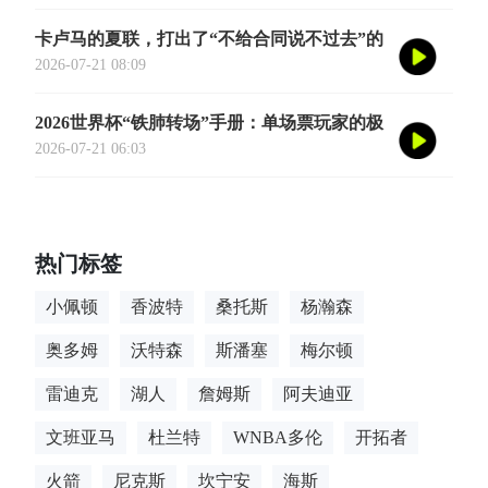
卡卢马的夏联，打出了“不给合同说不过去”的
数据
2026-07-21 08:09
2026世界杯“铁肺转场”手册：单场票玩家的极
限跨城生存法则
2026-07-21 06:03
热门标签
小佩顿
香波特
桑托斯
杨瀚森
奥多姆
沃特森
斯潘塞
梅尔顿
雷迪克
湖人
詹姆斯
阿夫迪亚
文班亚马
杜兰特
WNBA多伦
开拓者
火箭
尼克斯
坎宁安
海斯