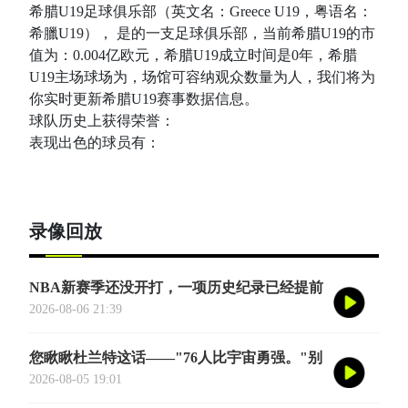
希腊U19足球俱乐部（英文名：Greece U19，粤语名：
希臘U19）， 是的一支足球俱乐部，当前希腊U19的市
值为：0.004亿欧元，希腊U19成立时间是0年，希腊
U19主场球场为，场馆可容纳观众数量为人，我们将为
你实时更新希腊U19赛事数据信息。
球队历史上获得荣誉：
表现出色的球员有：
录像回放
NBA新赛季还没开打，一项历史纪录已经提前
诞生——英国篮球俱乐部伦敦雄狮将首次站上
2026-08-06 21:39
NBA季前赛的舞台
您瞅瞅杜兰特这话——"76人比宇宙勇强。"别
觉得他是谦虚或者脑子进水了，我给您掰开了
2026-08-05 19:01
揉碎了翻译成大白话