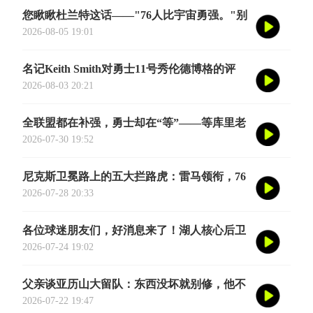
您瞅瞅杜兰特这话——"76人比宇宙勇强。"别
觉得他是谦虚或者脑子进水了，我给您掰开了
2026-08-05 19:01
揉碎了翻译成大白话
名记Keith Smith对勇士11号秀伦德博格的评
价，用词非常精准。他说伦德博格是夏联最耀
2026-08-03 20:21
眼的球员之一
全联盟都在补强，勇士却在“等”——等库里老
去的那一天
2026-07-30 19:52
尼克斯卫冕路上的五大拦路虎：雷马领衔，76
人四巨头在列
2026-07-28 20:33
各位球迷朋友们，好消息来了！湖人核心后卫
奥斯汀·里夫斯的2026中国行「紫金之旅」正
2026-07-24 19:02
式定档今年8月
父亲谈亚历山大留队：东西没坏就别修，他不
会被夜生活诱惑走
2026-07-22 19:47