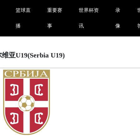
篮球直
重要赛
世界杯资
录
播
事
讯
像
维亚U19(Serbia U19)