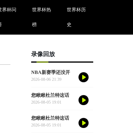
世界杯问
世界杯热
世界杯历
答
榜
史
录像回放
NBA新赛季还没开
打，一项历史纪录已
2026-08-06 21:39
经提前诞生——英国
篮球俱乐部伦敦雄狮
您瞅瞅杜兰特这话
将首次站上NBA季前
——"76人比宇宙勇
2026-08-05 19:01
赛的舞台
强。"别觉得他是谦
虚或者脑子进水了，
您瞅瞅杜兰特这话
我给您掰开了揉碎了
——"76人比宇宙勇
2026-08-05 19:01
翻译成大白话
强。"别觉得他是谦