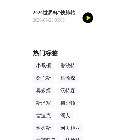
去”的数据
2026世界杯“铁肺转
场”手册：单场票玩
2026-07-21 06:03
家的极限跨城生存法
则
热门标签
小佩顿
香波特
桑托斯
杨瀚森
奥多姆
沃特森
斯潘塞
梅尔顿
雷迪克
湖人
詹姆斯
阿夫迪亚