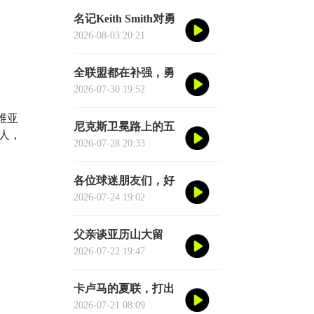
虚或者脑子进水了，
名记Keith Smith对勇
我给您掰开了揉碎了
士11号秀伦德博格的
2026-08-03 20:21
翻译成大白话
评价，用词非常精
准。他说伦德博格是
全联盟都在补强，勇
夏联最耀眼的球员之
士却在“等”——等库
2026-07-30 19:52
一
里老去的那一天
维亚
尼克斯卫冕路上的五
为人，
大拦路虎：雷马领
2026-07-28 20:33
衔，76人四巨头在列
各位球迷朋友们，好
消息来了！湖人核心
2026-07-24 19:02
后卫奥斯汀·里夫斯的
2026中国行「紫金之
父亲谈亚历山大留
旅」正式定档今年8
队：东西没坏就别
2026-07-22 19:47
月
修，他不会被夜生活
诱惑走
卡卢马的夏联，打出
了“不给合同说不过
2026-07-21 08:09