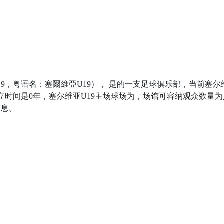
 U19，粤语名：塞爾維亞U19）， 是的一支足球俱乐部，当前塞尔
9成立时间是0年，塞尔维亚U19主场球场为，场馆可容纳观众数量
信息。