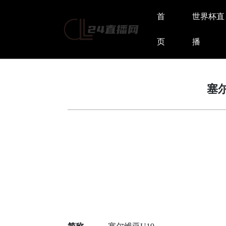
首
世界杯直
页
播
塞尔