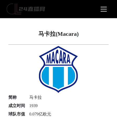
马卡拉(Macara)
简称
马卡拉
成立时间
1939
球队市值
0.079亿欧元