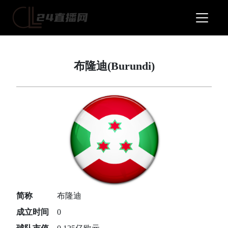
布隆迪(Burundi)
简称
布隆迪
成立时间
0