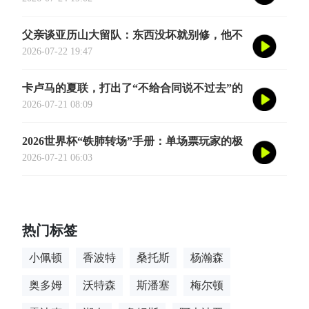
式定档今年8月
父亲谈亚历山大留队：东西没坏就别修，他不
会被夜生活诱惑走
2026-07-22 19:47
卡卢马的夏联，打出了“不给合同说不过去”的
数据
2026-07-21 08:09
2026世界杯“铁肺转场”手册：单场票玩家的极
限跨城生存法则
2026-07-21 06:03
热门标签
小佩顿
香波特
桑托斯
杨瀚森
奥多姆
沃特森
斯潘塞
梅尔顿