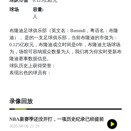
球队市值
0.125亿欧元
球场
容量:
人
布隆迪足球俱乐部（英文名：Burundi，粤语名：布隆
迪）， 是的一支足球俱乐部，当前布隆迪的市值为：
0.125亿欧元，布隆迪成立时间是0年，布隆迪主场球场
为，场馆可容纳观众数量为人，我们将为你实时更新布
隆迪赛事数据信息。
球队历史上获得荣誉：
表现出色的球员有：
录像回放
NBA新赛季还没开打，一项历史纪录已经提前
诞生——英国篮球俱乐部伦敦雄狮将首次站上
2026-08-06 21:39