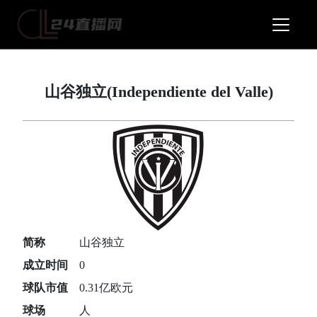
山谷独立(Independiente del Valle)
简称
山谷独立
成立时间
0
球队市值
0.31亿欧元
球场
人