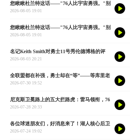
您瞅瞅杜兰特这话——"76人比宇宙勇强。"别
觉得他是谦虚或者脑子进水了，我给您掰开了
2026-08-05 19:01
揉碎了翻译成大白话
您瞅瞅杜兰特这话——"76人比宇宙勇强。"别
觉得他是谦虚或者脑子进水了，我给您掰开了
2026-08-05 19:01
揉碎了翻译成大白话
名记Keith Smith对勇士11号秀伦德博格的评
价，用词非常精准。他说伦德博格是夏联最耀
2026-08-03 20:21
眼的球员之一
全联盟都在补强，勇士却在“等”——等库里老
去的那一天
2026-07-30 19:52
尼克斯卫冕路上的五大拦路虎：雷马领衔，76
人四巨头在列
2026-07-28 20:33
各位球迷朋友们，好消息来了！湖人核心后卫
奥斯汀·里夫斯的2026中国行「紫金之旅」正
2026-07-24 19:02
式定档今年8月