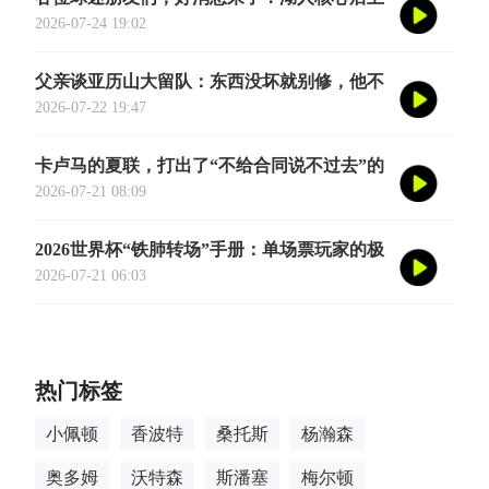
奥斯汀·里夫斯的2026中国行「紫金之旅」正
2026-07-24 19:02
式定档今年8月
父亲谈亚历山大留队：东西没坏就别修，他不
会被夜生活诱惑走
2026-07-22 19:47
卡卢马的夏联，打出了“不给合同说不过去”的
数据
2026-07-21 08:09
2026世界杯“铁肺转场”手册：单场票玩家的极
限跨城生存法则
2026-07-21 06:03
热门标签
小佩顿
香波特
桑托斯
杨瀚森
奥多姆
沃特森
斯潘塞
梅尔顿