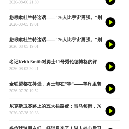
诞生——英国篮球俱乐部伦敦雄狮将首次站上
2026-08-06 21:39
NBA季前赛的舞台
您瞅瞅杜兰特这话——"76人比宇宙勇强。"别
觉得他是谦虚或者脑子进水了，我给您掰开了
2026-08-05 19:01
揉碎了翻译成大白话
您瞅瞅杜兰特这话——"76人比宇宙勇强。"别
觉得他是谦虚或者脑子进水了，我给您掰开了
2026-08-05 19:01
揉碎了翻译成大白话
名记Keith Smith对勇士11号秀伦德博格的评
价，用词非常精准。他说伦德博格是夏联最耀
2026-08-03 20:21
眼的球员之一
全联盟都在补强，勇士却在“等”——等库里老
去的那一天
2026-07-30 19:52
尼克斯卫冕路上的五大拦路虎：雷马领衔，76
人四巨头在列
2026-07-28 20:33
各位球迷朋友们，好消息来了！湖人核心后卫