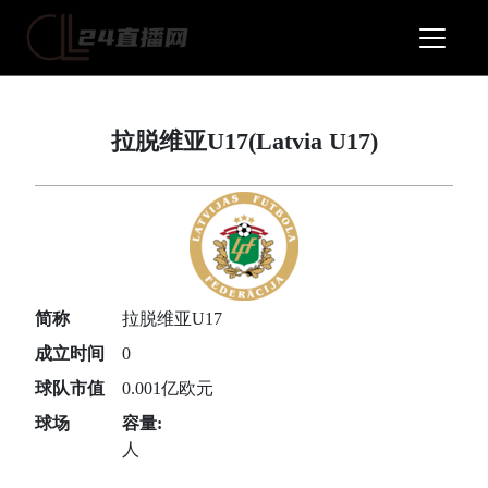
拉脱维亚U17(Latvia U17)
简称
拉脱维亚U17
成立时间
0
球队市值
0.001亿欧元
球场
容量:
人