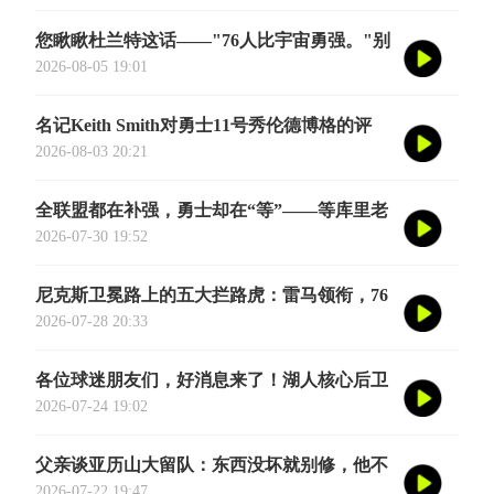
揉碎了翻译成大白话
您瞅瞅杜兰特这话——"76人比宇宙勇强。"别
觉得他是谦虚或者脑子进水了，我给您掰开了
2026-08-05 19:01
揉碎了翻译成大白话
名记Keith Smith对勇士11号秀伦德博格的评
价，用词非常精准。他说伦德博格是夏联最耀
2026-08-03 20:21
眼的球员之一
全联盟都在补强，勇士却在“等”——等库里老
去的那一天
2026-07-30 19:52
尼克斯卫冕路上的五大拦路虎：雷马领衔，76
人四巨头在列
2026-07-28 20:33
各位球迷朋友们，好消息来了！湖人核心后卫
奥斯汀·里夫斯的2026中国行「紫金之旅」正
2026-07-24 19:02
式定档今年8月
父亲谈亚历山大留队：东西没坏就别修，他不
会被夜生活诱惑走
2026-07-22 19:47