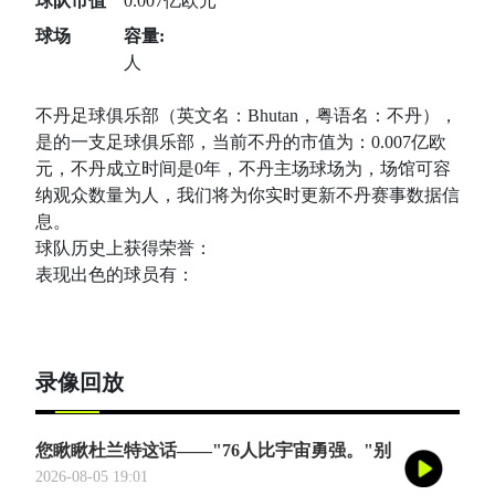
球队市值
0.007亿欧元
球场
容量:
人
不丹足球俱乐部（英文名：Bhutan，粤语名：不丹），
是的一支足球俱乐部，当前不丹的市值为：0.007亿欧
元，不丹成立时间是0年，不丹主场球场为，场馆可容
纳观众数量为人，我们将为你实时更新不丹赛事数据信
息。
球队历史上获得荣誉：
表现出色的球员有：
录像回放
您瞅瞅杜兰特这话——"76人比宇宙勇强。"别
觉得他是谦虚或者脑子进水了，我给您掰开了
2026-08-05 19:01