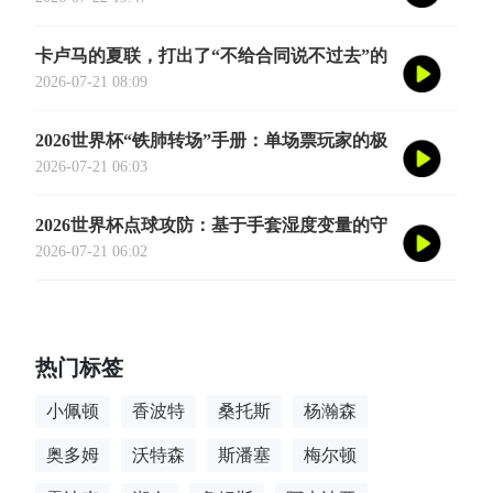
卡卢马的夏联，打出了“不给合同说不过去”的
数据
2026-07-21 08:09
2026世界杯“铁肺转场”手册：单场票玩家的极
限跨城生存法则
2026-07-21 06:03
2026世界杯点球攻防：基于手套湿度变量的守
门员扑救决策亚秒级算法重构
2026-07-21 06:02
热门标签
小佩顿
香波特
桑托斯
杨瀚森
奥多姆
沃特森
斯潘塞
梅尔顿