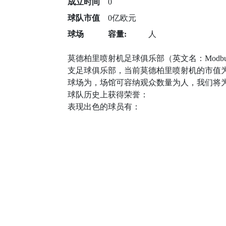
成立时间
0
球队市值
0亿欧元
球场
容量:
人
莫德柏里喷射机足球俱乐部（英文名：Modbu
支足球俱乐部，当前莫德柏里喷射机的市值为
球场为，场馆可容纳观众数量为人，我们将
球队历史上获得荣誉：
表现出色的球员有：