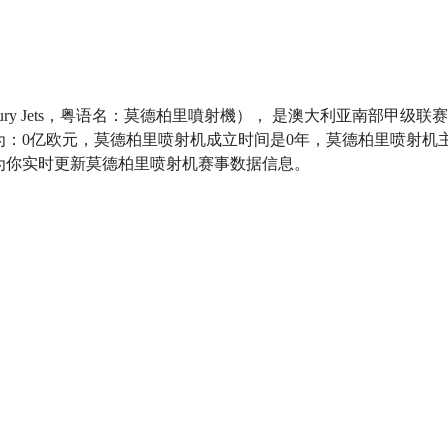
ry Jets，粤语名：莫德柏里噴射機）， 是澳大利亚南部甲级联
：0亿欧元，莫德柏里喷射机成立时间是0年，莫德柏里喷射机
为你实时更新莫德柏里喷射机赛事数据信息。