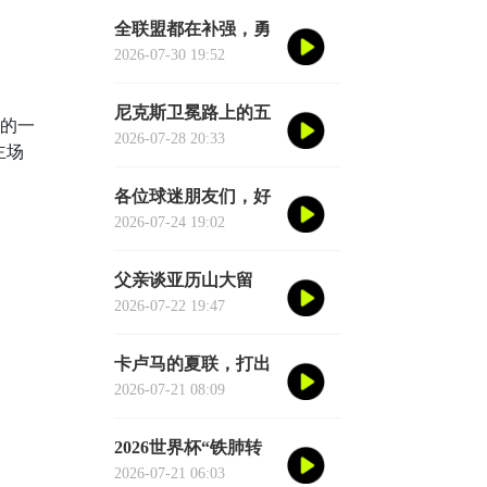
准。他说伦德博格是
全联盟都在补强，勇
夏联最耀眼的球员之
士却在“等”——等库
2026-07-30 19:52
一
里老去的那一天
尼克斯卫冕路上的五
赛的一
大拦路虎：雷马领
2026-07-28 20:33
主场
衔，76人四巨头在列
各位球迷朋友们，好
消息来了！湖人核心
2026-07-24 19:02
后卫奥斯汀·里夫斯的
2026中国行「紫金之
父亲谈亚历山大留
旅」正式定档今年8
队：东西没坏就别
2026-07-22 19:47
月
修，他不会被夜生活
诱惑走
卡卢马的夏联，打出
了“不给合同说不过
2026-07-21 08:09
去”的数据
2026世界杯“铁肺转
场”手册：单场票玩
2026-07-21 06:03