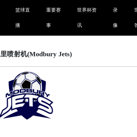
篮球直
重要赛
世界杯资
录
播
事
讯
像
喷射机(Modbury Jets)