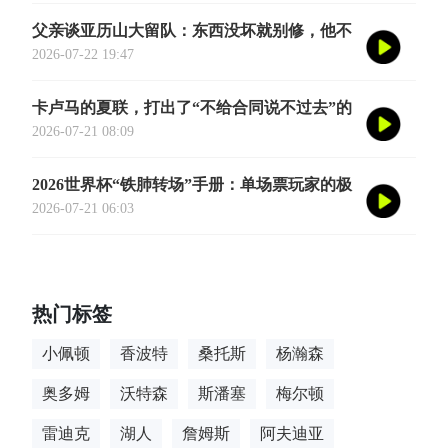
式定档今年8月
父亲谈亚历山大留队：东西没坏就别修，他不
会被夜生活诱惑走
2026-07-22 19:47
卡卢马的夏联，打出了“不给合同说不过去”的
数据
2026-07-21 08:09
2026世界杯“铁肺转场”手册：单场票玩家的极
限跨城生存法则
2026-07-21 06:03
热门标签
小佩顿
香波特
桑托斯
杨瀚森
奥多姆
沃特森
斯潘塞
梅尔顿
雷迪克
湖人
詹姆斯
阿夫迪亚