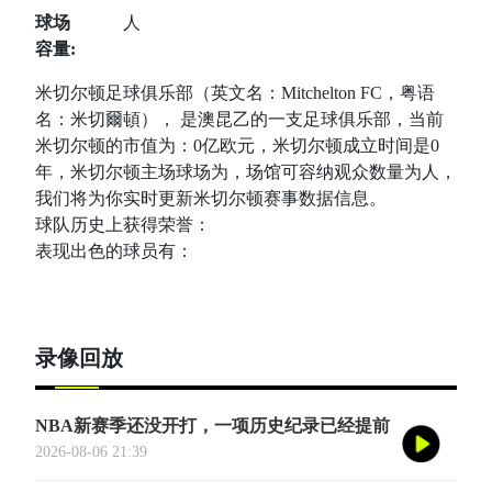
球场
人
容量:
米切尔顿足球俱乐部（英文名：Mitchelton FC，粤语
名：米切爾頓）， 是澳昆乙的一支足球俱乐部，当前
米切尔顿的市值为：0亿欧元，米切尔顿成立时间是0
年，米切尔顿主场球场为，场馆可容纳观众数量为人，
我们将为你实时更新米切尔顿赛事数据信息。
球队历史上获得荣誉：
表现出色的球员有：
录像回放
NBA新赛季还没开打，一项历史纪录已经提前
诞生——英国篮球俱乐部伦敦雄狮将首次站上
2026-08-06 21:39
NBA季前赛的舞台