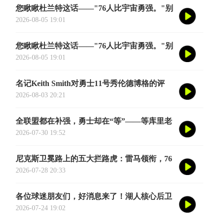
您瞅瞅杜兰特这话——"76人比宇宙勇强。"别
觉得他是谦虚或者脑子进水了，我给您掰开了
2026-08-05 19:01
揉碎了翻译成大白话
您瞅瞅杜兰特这话——"76人比宇宙勇强。"别
觉得他是谦虚或者脑子进水了，我给您掰开了
2026-08-05 19:01
揉碎了翻译成大白话
名记Keith Smith对勇士11号秀伦德博格的评
价，用词非常精准。他说伦德博格是夏联最耀
2026-08-03 20:21
眼的球员之一
全联盟都在补强，勇士却在“等”——等库里老
去的那一天
2026-07-30 19:52
尼克斯卫冕路上的五大拦路虎：雷马领衔，76
人四巨头在列
2026-07-28 20:33
各位球迷朋友们，好消息来了！湖人核心后卫
奥斯汀·里夫斯的2026中国行「紫金之旅」正
2026-07-24 19:02