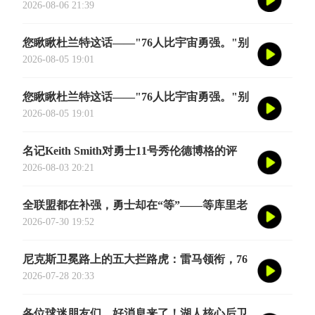
诞生——英国篮球俱乐部伦敦雄狮将首次站上
2026-08-06 21:39
NBA季前赛的舞台
您瞅瞅杜兰特这话——"76人比宇宙勇强。"别
觉得他是谦虚或者脑子进水了，我给您掰开了
2026-08-05 19:01
揉碎了翻译成大白话
您瞅瞅杜兰特这话——"76人比宇宙勇强。"别
觉得他是谦虚或者脑子进水了，我给您掰开了
2026-08-05 19:01
揉碎了翻译成大白话
名记Keith Smith对勇士11号秀伦德博格的评
价，用词非常精准。他说伦德博格是夏联最耀
2026-08-03 20:21
眼的球员之一
全联盟都在补强，勇士却在“等”——等库里老
去的那一天
2026-07-30 19:52
尼克斯卫冕路上的五大拦路虎：雷马领衔，76
人四巨头在列
2026-07-28 20:33
各位球迷朋友们，好消息来了！湖人核心后卫