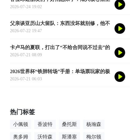
奥斯汀·里夫斯的2026中国行「紫金之旅」正
2026-07-24 19:02
式定档今年8月
父亲谈亚历山大留队：东西没坏就别修，他不
会被夜生活诱惑走
2026-07-22 19:47
卡卢马的夏联，打出了“不给合同说不过去”的
数据
2026-07-21 08:09
2026世界杯“铁肺转场”手册：单场票玩家的极
限跨城生存法则
2026-07-21 06:03
热门标签
小佩顿
香波特
桑托斯
杨瀚森
奥多姆
沃特森
斯潘塞
梅尔顿