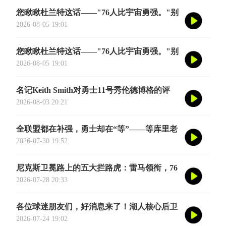
您瞅瞅杜兰特这话——"76人比宇宙勇强。"别
觉得他是谦虚或者脑子进水了，我给您掰开了
2026-08-05 19:01
揉碎了翻译成大白话
您瞅瞅杜兰特这话——"76人比宇宙勇强。"别
觉得他是谦虚或者脑子进水了，我给您掰开了
2026-08-05 19:01
揉碎了翻译成大白话
名记Keith Smith对勇士11号秀伦德博格的评
价，用词非常精准。他说伦德博格是夏联最耀
2026-08-03 20:21
眼的球员之一
全联盟都在补强，勇士却在“等”——等库里老
去的那一天
2026-07-30 19:52
尼克斯卫冕路上的五大拦路虎：雷马领衔，76
人四巨头在列
2026-07-28 20:33
各位球迷朋友们，好消息来了！湖人核心后卫
奥斯汀·里夫斯的2026中国行「紫金之旅」正
2026-07-24 19:02