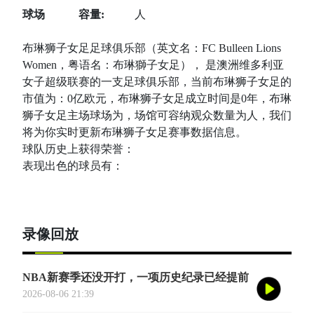
球场
容量:
人
布琳狮子女足足球俱乐部（英文名：FC Bulleen Lions
Women，粤语名：布琳獅子女足）， 是澳洲维多利亚
女子超级联赛的一支足球俱乐部，当前布琳狮子女足的
市值为：0亿欧元，布琳狮子女足成立时间是0年，布琳
狮子女足主场球场为，场馆可容纳观众数量为人，我们
将为你实时更新布琳狮子女足赛事数据信息。
球队历史上获得荣誉：
表现出色的球员有：
录像回放
NBA新赛季还没开打，一项历史纪录已经提前
诞生——英国篮球俱乐部伦敦雄狮将首次站上
2026-08-06 21:39
NBA季前赛的舞台