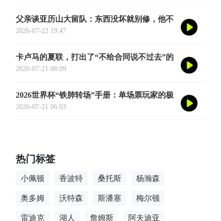
式定档今年8月
父亲谈亚历山大留队：东西没坏就别修，他不
会被夜生活诱惑走
2026-07-22 19:47
卡卢马的夏联，打出了“不给合同说不过去”的
数据
2026-07-21 08:09
2026世界杯“铁肺转场”手册：单场票玩家的极
限跨城生存法则
2026-07-21 06:03
热门标签
小佩顿
香波特
桑托斯
杨瀚森
奥多姆
沃特森
斯潘塞
梅尔顿
雷迪克
湖人
詹姆斯
阿夫迪亚