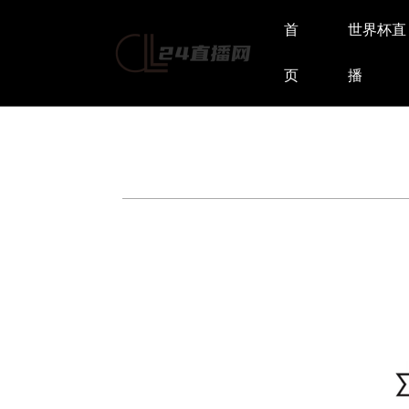
首
世界杯直
页
播