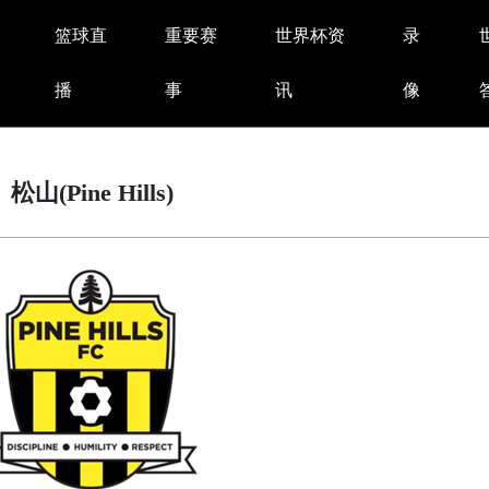
篮球直
重要赛
世界杯资
录
播
事
讯
像
松山(Pine Hills)