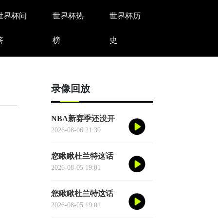
世界杯问
世界杯热
世界杯历
答
榜
史
录像回放
NBA新赛季还没开
打，一项历史纪录已
2026-08-06 21:39
经提前诞生——英国
篮球俱乐部伦敦雄狮
您瞅瞅杜兰特这话
将首次站上NBA季前
——"76人比宇宙勇
2026-08-05 19:01
赛的舞台
强。"别觉得他是谦
虚或者脑子进水了，
您瞅瞅杜兰特这话
我给您掰开了揉碎了
——"76人比宇宙勇
2026-08-05 19:01
翻译成大白话
强。"别觉得他是谦