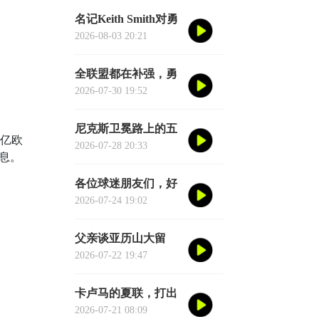
虚或者脑子进水了，
名记Keith Smith对勇
我给您掰开了揉碎了
士11号秀伦德博格的
2026-08-03 20:21
翻译成大白话
评价，用词非常精
准。他说伦德博格是
全联盟都在补强，勇
夏联最耀眼的球员之
士却在“等”——等库
2026-07-30 19:52
一
里老去的那一天
尼克斯卫冕路上的五
0亿欧
大拦路虎：雷马领
2026-07-28 20:33
息。
衔，76人四巨头在列
各位球迷朋友们，好
消息来了！湖人核心
2026-07-24 19:02
后卫奥斯汀·里夫斯的
2026中国行「紫金之
父亲谈亚历山大留
旅」正式定档今年8
队：东西没坏就别
2026-07-22 19:47
月
修，他不会被夜生活
诱惑走
卡卢马的夏联，打出
了“不给合同说不过
2026-07-21 08:09