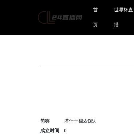
首
世界杯直
页
播
简称
塔什干棉农B队
成立时间
0