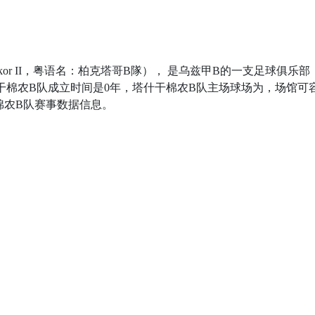
kor II，粤语名：柏克塔哥B隊）， 是乌兹甲B的一支足球俱乐部
干棉农B队成立时间是0年，塔什干棉农B队主场球场为，场馆可
棉农B队赛事数据信息。