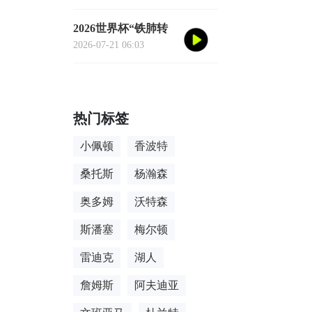
去”的数据
2026世界杯“铁肺转
场”手册：单场票玩
2026-07-21 06:03
家的极限跨城生存法
则
热门标签
小佩顿
香波特
桑托斯
杨瀚森
奥多姆
沃特森
斯潘塞
梅尔顿
雷迪克
湖人
詹姆斯
阿夫迪亚