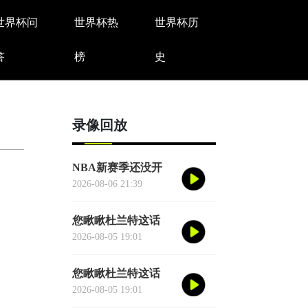
世界杯问
世界杯热
世界杯历
答
榜
史
录像回放
NBA新赛季还没开
打，一项历史纪录已
2026-08-06 21:39
经提前诞生——英国
篮球俱乐部伦敦雄狮
您瞅瞅杜兰特这话
将首次站上NBA季前
——"76人比宇宙勇
2026-08-05 19:01
赛的舞台
强。"别觉得他是谦
虚或者脑子进水了，
您瞅瞅杜兰特这话
我给您掰开了揉碎了
——"76人比宇宙勇
2026-08-05 19:01
翻译成大白话
强。"别觉得他是谦