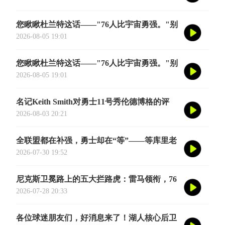
NBA季前赛的舞台
您瞅瞅杜兰特这话——"76人比宇宙勇强。"别
觉得他是谦虚或者脑子进水了，我给您掰开了
2026-08-05 19:01
揉碎了翻译成大白话
您瞅瞅杜兰特这话——"76人比宇宙勇强。"别
觉得他是谦虚或者脑子进水了，我给您掰开了
2026-08-05 19:01
揉碎了翻译成大白话
名记Keith Smith对勇士11号秀伦德博格的评
价，用词非常精准。他说伦德博格是夏联最耀
2026-08-03 20:21
眼的球员之一
全联盟都在补强，勇士却在“等”——等库里老
去的那一天
2026-07-30 19:52
尼克斯卫冕路上的五大拦路虎：雷马领衔，76
人四巨头在列
2026-07-28 20:33
各位球迷朋友们，好消息来了！湖人核心后卫