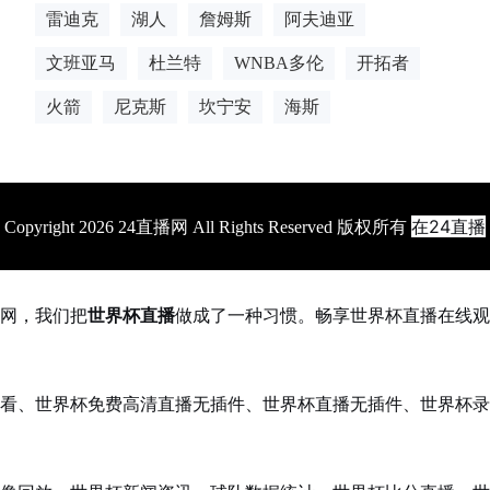
雷迪克
湖人
詹姆斯
阿夫迪亚
文班亚马
杜兰特
WNBA多伦
开拓者
火箭
尼克斯
坎宁安
海斯
在24直播
Copyright 2026 24直播网 All Rights Reserved 版权所有
网，我们把
世界杯直播
做成了一种习惯。畅享世界杯直播在线观
看、世界杯免费高清直播无插件、世界杯直播无插件、世界杯录