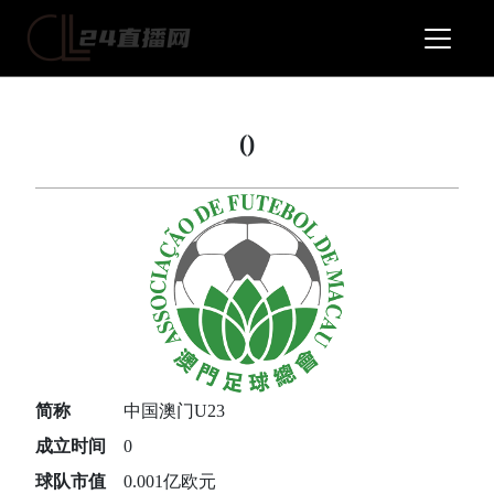
()
简称
中国澳门U23
成立时间
0
球队市值
0.001亿欧元