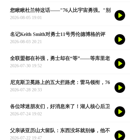
揉碎了翻译成大白话
您瞅瞅杜兰特这话——"76人比宇宙勇强。"别
觉得他是谦虚或者脑子进水了，我给您掰开了
2026-08-05 19:01
揉碎了翻译成大白话
名记Keith Smith对勇士11号秀伦德博格的评
价，用词非常精准。他说伦德博格是夏联最耀
2026-08-03 20:21
眼的球员之一
全联盟都在补强，勇士却在“等”——等库里老
去的那一天
2026-07-30 19:52
尼克斯卫冕路上的五大拦路虎：雷马领衔，76
人四巨头在列
2026-07-28 20:33
各位球迷朋友们，好消息来了！湖人核心后卫
奥斯汀·里夫斯的2026中国行「紫金之旅」正
2026-07-24 19:02
式定档今年8月
父亲谈亚历山大留队：东西没坏就别修，他不
会被夜生活诱惑走
2026-07-22 19:47