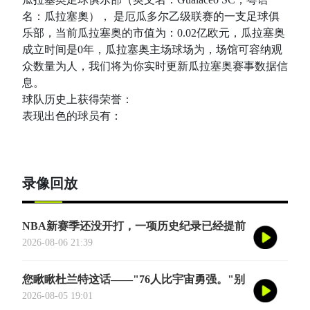
名：瓜拉塞奧）， 是厄瓜多尔乙级联赛的一支足球俱
乐部，当前瓜拉塞奥的市值为：0.02亿欧元，瓜拉塞奥
成立时间是0年，瓜拉塞奥主场球场为，场馆可容纳观
众数量为人，我们将为你实时更新瓜拉塞奥赛事数据信
息。
球队历史上获得荣誉：
表现出色的球员有：
录像回放
NBA新赛季还没开打，一项历史纪录已经提前
诞生——英国篮球俱乐部伦敦雄狮将首次站上
2026-08-06 21:39
NBA季前赛的舞台
您瞅瞅杜兰特这话——"76人比宇宙勇强。"别
觉得他是谦虚或者脑子进水了，我给您掰开了
2026-08-05 19:01