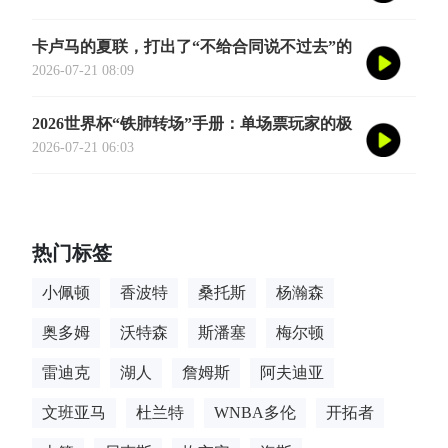
卡卢马的夏联，打出了“不给合同说不过去”的
数据
2026-07-21 08:09
2026世界杯“铁肺转场”手册：单场票玩家的极
限跨城生存法则
2026-07-21 06:03
热门标签
小佩顿
香波特
桑托斯
杨瀚森
奥多姆
沃特森
斯潘塞
梅尔顿
雷迪克
湖人
詹姆斯
阿夫迪亚
文班亚马
杜兰特
WNBA多伦
开拓者