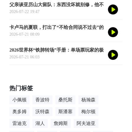
父亲谈亚历山大留队：东西没坏就别修，他不
会被夜生活诱惑走
2026-07-22 19:47
卡卢马的夏联，打出了“不给合同说不过去”的
数据
2026-07-21 08:09
2026世界杯“铁肺转场”手册：单场票玩家的极
限跨城生存法则
2026-07-21 06:03
热门标签
小佩顿
香波特
桑托斯
杨瀚森
奥多姆
沃特森
斯潘塞
梅尔顿
雷迪克
湖人
詹姆斯
阿夫迪亚