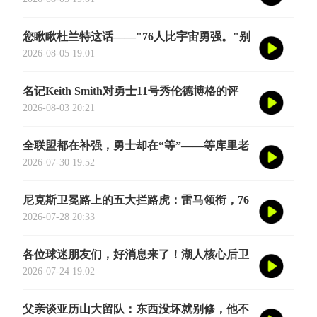
揉碎了翻译成大白话
您瞅瞅杜兰特这话——"76人比宇宙勇强。"别
觉得他是谦虚或者脑子进水了，我给您掰开了
2026-08-05 19:01
揉碎了翻译成大白话
名记Keith Smith对勇士11号秀伦德博格的评
价，用词非常精准。他说伦德博格是夏联最耀
2026-08-03 20:21
眼的球员之一
全联盟都在补强，勇士却在“等”——等库里老
去的那一天
2026-07-30 19:52
尼克斯卫冕路上的五大拦路虎：雷马领衔，76
人四巨头在列
2026-07-28 20:33
各位球迷朋友们，好消息来了！湖人核心后卫
奥斯汀·里夫斯的2026中国行「紫金之旅」正
2026-07-24 19:02
式定档今年8月
父亲谈亚历山大留队：东西没坏就别修，他不