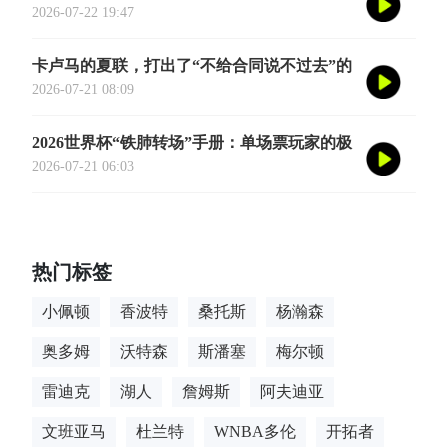
会被夜生活诱惑走
2026-07-22 19:47
卡卢马的夏联，打出了“不给合同说不过去”的
数据
2026-07-21 08:09
2026世界杯“铁肺转场”手册：单场票玩家的极
限跨城生存法则
2026-07-21 06:03
热门标签
小佩顿
香波特
桑托斯
杨瀚森
奥多姆
沃特森
斯潘塞
梅尔顿
雷迪克
湖人
詹姆斯
阿夫迪亚
文班亚马
杜兰特
WNBA多伦
开拓者