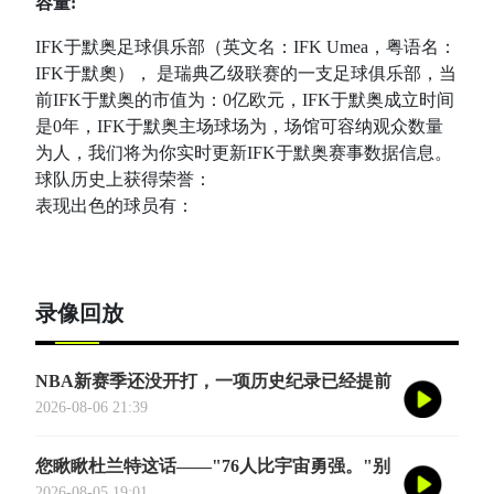
容量:
IFK于默奥足球俱乐部（英文名：IFK Umea，粤语名：
IFK于默奧）， 是瑞典乙级联赛的一支足球俱乐部，当
前IFK于默奥的市值为：0亿欧元，IFK于默奥成立时间
是0年，IFK于默奥主场球场为，场馆可容纳观众数量
为人，我们将为你实时更新IFK于默奥赛事数据信息。
球队历史上获得荣誉：
表现出色的球员有：
录像回放
NBA新赛季还没开打，一项历史纪录已经提前
诞生——英国篮球俱乐部伦敦雄狮将首次站上
2026-08-06 21:39
NBA季前赛的舞台
您瞅瞅杜兰特这话——"76人比宇宙勇强。"别
觉得他是谦虚或者脑子进水了，我给您掰开了
2026-08-05 19:01