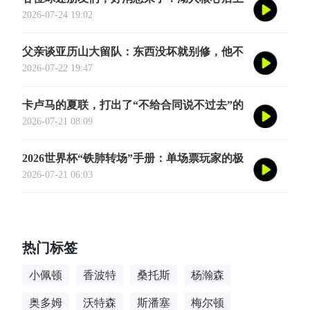
奥斯汀·里夫斯的2026中国行「紫金之旅」正
2026-07-24 19:02
式定档今年8月
父亲谈亚历山大留队：东西没坏就别修，他不
会被夜生活诱惑走
2026-07-22 19:47
卡卢马的夏联，打出了“不给合同说不过去”的
数据
2026-07-21 08:09
2026世界杯“铁肺转场”手册：单场票玩家的极
限跨城生存法则
2026-07-21 06:03
热门标签
小佩顿
香波特
桑托斯
杨瀚森
奥多姆
沃特森
斯潘塞
梅尔顿