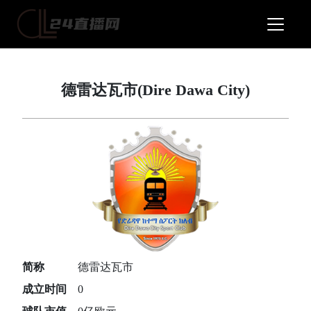
德雷达瓦市(Dire Dawa City)
简称
德雷达瓦市
成立时间
0