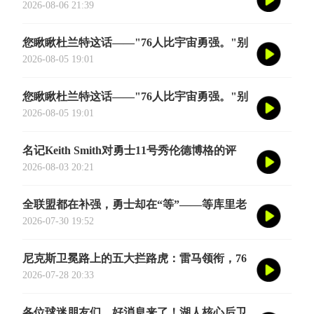
诞生——英国篮球俱乐部伦敦雄狮将首次站上
2026-08-06 21:39
NBA季前赛的舞台
您瞅瞅杜兰特这话——"76人比宇宙勇强。"别
觉得他是谦虚或者脑子进水了，我给您掰开了
2026-08-05 19:01
揉碎了翻译成大白话
您瞅瞅杜兰特这话——"76人比宇宙勇强。"别
觉得他是谦虚或者脑子进水了，我给您掰开了
2026-08-05 19:01
揉碎了翻译成大白话
名记Keith Smith对勇士11号秀伦德博格的评
价，用词非常精准。他说伦德博格是夏联最耀
2026-08-03 20:21
眼的球员之一
全联盟都在补强，勇士却在“等”——等库里老
去的那一天
2026-07-30 19:52
尼克斯卫冕路上的五大拦路虎：雷马领衔，76
人四巨头在列
2026-07-28 20:33
各位球迷朋友们，好消息来了！湖人核心后卫