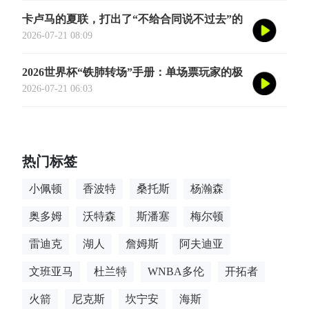
卡卢马的夏联，打出了“不给合同说不过去”的
数据
2026-07-21 08:09
2026世界杯“铁肺转场”手册：单场票玩家的极
限跨城生存法则
2026-07-21 06:03
热门标签
小佩顿
香波特
桑托斯
杨瀚森
奥多姆
沃特森
斯潘塞
梅尔顿
雷迪克
湖人
詹姆斯
阿夫迪亚
文班亚马
杜兰特
WNBA多伦
开拓者
火箭
尼克斯
坎宁安
海斯