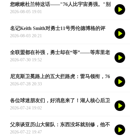
您瞅瞅杜兰特这话——"76人比宇宙勇强。"别
觉得他是谦虚或者脑子进水了，我给您掰开了
2026-08-05 19:01
揉碎了翻译成大白话
名记Keith Smith对勇士11号秀伦德博格的评
价，用词非常精准。他说伦德博格是夏联最耀
2026-08-03 20:21
眼的球员之一
全联盟都在补强，勇士却在“等”——等库里老
去的那一天
2026-07-30 19:52
尼克斯卫冕路上的五大拦路虎：雷马领衔，76
人四巨头在列
2026-07-28 20:33
各位球迷朋友们，好消息来了！湖人核心后卫
奥斯汀·里夫斯的2026中国行「紫金之旅」正
2026-07-24 19:02
式定档今年8月
父亲谈亚历山大留队：东西没坏就别修，他不
会被夜生活诱惑走
2026-07-22 19:47