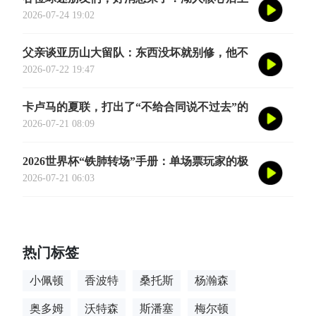
奥斯汀·里夫斯的2026中国行「紫金之旅」正
2026-07-24 19:02
式定档今年8月
父亲谈亚历山大留队：东西没坏就别修，他不
会被夜生活诱惑走
2026-07-22 19:47
卡卢马的夏联，打出了“不给合同说不过去”的
数据
2026-07-21 08:09
2026世界杯“铁肺转场”手册：单场票玩家的极
限跨城生存法则
2026-07-21 06:03
热门标签
小佩顿
香波特
桑托斯
杨瀚森
奥多姆
沃特森
斯潘塞
梅尔顿