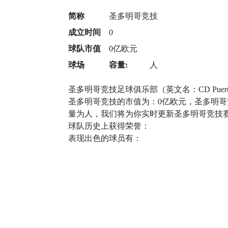
简称
圣多明哥竞技
成立时间
0
球队市值
0亿欧元
球场
容量:
人
圣多明哥竞技足球俱乐部（英文名：CD Puer
圣多明哥竞技的市值为：0亿欧元，圣多明哥
量为人，我们将为你实时更新圣多明哥竞技
球队历史上获得荣誉：
表现出色的球员有：