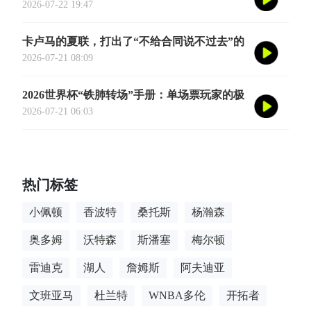
会被夜生活诱惑走
2026-07-22 19:47
卡卢马的夏联，打出了“不给合同说不过去”的
数据
2026-07-21 08:09
2026世界杯“铁肺转场”手册：单场票玩家的极
限跨城生存法则
2026-07-21 06:03
热门标签
小佩顿
香波特
桑托斯
杨瀚森
奥多姆
沃特森
斯潘塞
梅尔顿
雷迪克
湖人
詹姆斯
阿夫迪亚
文班亚马
杜兰特
WNBA多伦
开拓者