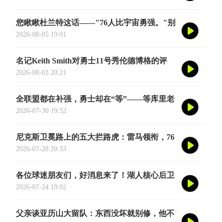
揉碎了翻译成大白话
您瞅瞅杜兰特这话——"76人比宇宙勇强。"别
觉得他是谦虚或者脑子进水了，我给您掰开了
2026-08-05 19:01
揉碎了翻译成大白话
名记Keith Smith对勇士11号秀伦德博格的评
价，用词非常精准。他说伦德博格是夏联最耀
2026-08-03 20:21
眼的球员之一
全联盟都在补强，勇士却在“等”——等库里老
去的那一天
2026-07-30 19:52
尼克斯卫冕路上的五大拦路虎：雷马领衔，76
人四巨头在列
2026-07-28 20:33
各位球迷朋友们，好消息来了！湖人核心后卫
奥斯汀·里夫斯的2026中国行「紫金之旅」正
2026-07-24 19:02
式定档今年8月
父亲谈亚历山大留队：东西没坏就别修，他不