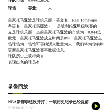
球队市值
0.044亿欧元
球场
容量:
人
皇家托马亚波足球俱乐部（英文名：Real Tomayapo，
粤语名：皇家托馬亞波）， 是玻利维亚甲级联赛的一
支足球俱乐部，当前皇家托马亚波的市值为：0.044亿
欧元，皇家托马亚波成立时间是0年，皇家托马亚波主
场球场为，场馆可容纳观众数量为人，我们将为你实时
更新皇家托马亚波赛事数据信息。
球队历史上获得荣誉：
表现出色的球员有：
录像回放
NBA新赛季还没开打，一项历史纪录已经提前
诞生——英国篮球俱乐部伦敦雄狮将首次站上
2026-08-06 21:39