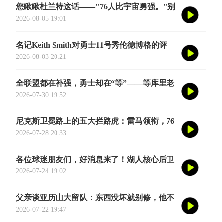
您瞅瞅杜兰特这话——"76人比宇宙勇强。"别
觉得他是谦虚或者脑子进水了，我给您掰开了
2026-08-05 19:01
揉碎了翻译成大白话
名记Keith Smith对勇士11号秀伦德博格的评
价，用词非常精准。他说伦德博格是夏联最耀
2026-08-03 20:21
眼的球员之一
全联盟都在补强，勇士却在“等”——等库里老
去的那一天
2026-07-30 19:52
尼克斯卫冕路上的五大拦路虎：雷马领衔，76
人四巨头在列
2026-07-28 20:33
各位球迷朋友们，好消息来了！湖人核心后卫
奥斯汀·里夫斯的2026中国行「紫金之旅」正
2026-07-24 19:02
式定档今年8月
父亲谈亚历山大留队：东西没坏就别修，他不
会被夜生活诱惑走
2026-07-22 19:47