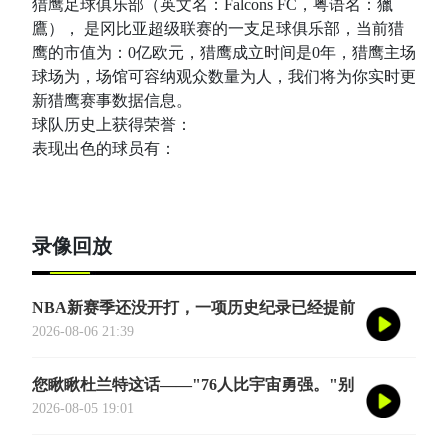
猎鹰足球俱乐部（英文名：Falcons FC，粤语名：獵
鷹）， 是冈比亚超级联赛的一支足球俱乐部，当前猎
鹰的市值为：0亿欧元，猎鹰成立时间是0年，猎鹰主场
球场为，场馆可容纳观众数量为人，我们将为你实时更
新猎鹰赛事数据信息。
球队历史上获得荣誉：
表现出色的球员有：
录像回放
NBA新赛季还没开打，一项历史纪录已经提前
诞生——英国篮球俱乐部伦敦雄狮将首次站上
2026-08-06 21:39
NBA季前赛的舞台
您瞅瞅杜兰特这话——"76人比宇宙勇强。"别
觉得他是谦虚或者脑子进水了，我给您掰开了
2026-08-05 19:01
揉碎了翻译成大白话