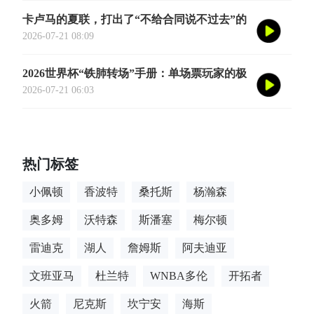
卡卢马的夏联，打出了“不给合同说不过去”的
数据
2026-07-21 08:09
2026世界杯“铁肺转场”手册：单场票玩家的极
限跨城生存法则
2026-07-21 06:03
热门标签
小佩顿
香波特
桑托斯
杨瀚森
奥多姆
沃特森
斯潘塞
梅尔顿
雷迪克
湖人
詹姆斯
阿夫迪亚
文班亚马
杜兰特
WNBA多伦
开拓者
火箭
尼克斯
坎宁安
海斯