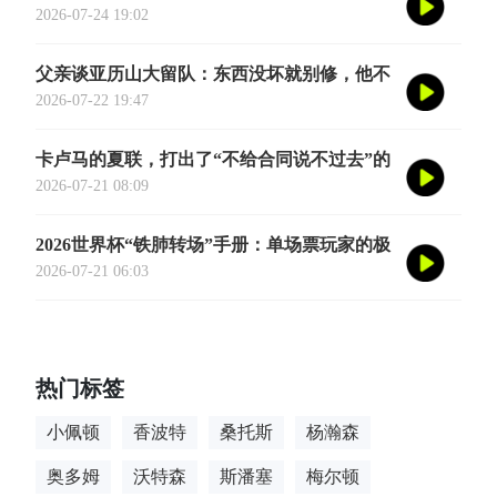
奥斯汀·里夫斯的2026中国行「紫金之旅」正
2026-07-24 19:02
式定档今年8月
父亲谈亚历山大留队：东西没坏就别修，他不
会被夜生活诱惑走
2026-07-22 19:47
卡卢马的夏联，打出了“不给合同说不过去”的
数据
2026-07-21 08:09
2026世界杯“铁肺转场”手册：单场票玩家的极
限跨城生存法则
2026-07-21 06:03
热门标签
小佩顿
香波特
桑托斯
杨瀚森
奥多姆
沃特森
斯潘塞
梅尔顿