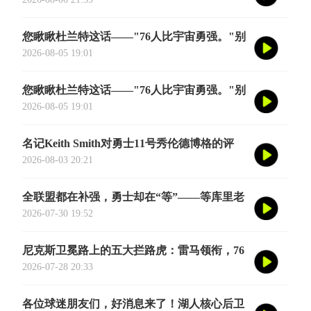
NBA季前赛的舞台
您瞅瞅杜兰特这话——"76人比宇宙勇强。"别
觉得他是谦虚或者脑子进水了，我给您掰开了
2026-08-05 19:01
揉碎了翻译成大白话
您瞅瞅杜兰特这话——"76人比宇宙勇强。"别
觉得他是谦虚或者脑子进水了，我给您掰开了
2026-08-05 19:01
揉碎了翻译成大白话
名记Keith Smith对勇士11号秀伦德博格的评
价，用词非常精准。他说伦德博格是夏联最耀
2026-08-03 20:21
眼的球员之一
全联盟都在补强，勇士却在“等”——等库里老
去的那一天
2026-07-30 19:52
尼克斯卫冕路上的五大拦路虎：雷马领衔，76
人四巨头在列
2026-07-28 20:33
各位球迷朋友们，好消息来了！湖人核心后卫