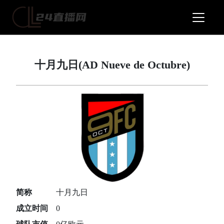
十月九日(AD Nueve de Octubre)
简称
十月九日
成立时间
0