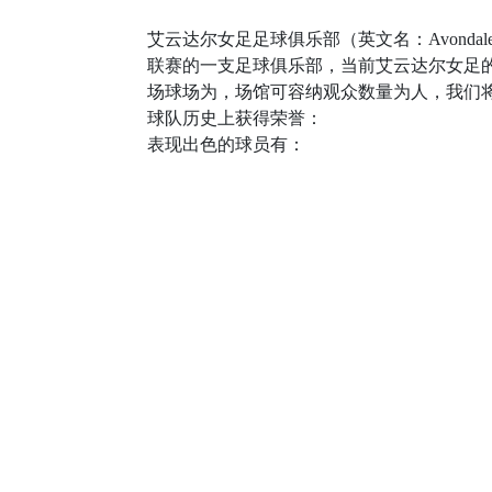
艾云达尔女足足球俱乐部（英文名：Avondal
联赛的一支足球俱乐部，当前艾云达尔女足的
场球场为，场馆可容纳观众数量为人，我们
球队历史上获得荣誉：
表现出色的球员有：