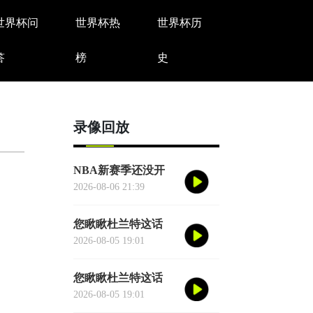
世界杯问
世界杯热
世界杯历
答
榜
史
录像回放
NBA新赛季还没开
打，一项历史纪录已
2026-08-06 21:39
经提前诞生——英国
篮球俱乐部伦敦雄狮
您瞅瞅杜兰特这话
将首次站上NBA季前
——"76人比宇宙勇
2026-08-05 19:01
赛的舞台
强。"别觉得他是谦
虚或者脑子进水了，
您瞅瞅杜兰特这话
我给您掰开了揉碎了
——"76人比宇宙勇
2026-08-05 19:01
翻译成大白话
强。"别觉得他是谦