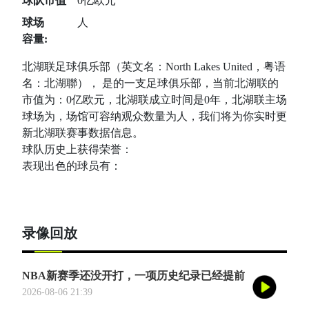
球队市值
0亿欧元
球场
人
容量:
北湖联足球俱乐部（英文名：North Lakes United，粤语
名：北湖聯）， 是的一支足球俱乐部，当前北湖联的
市值为：0亿欧元，北湖联成立时间是0年，北湖联主场
球场为，场馆可容纳观众数量为人，我们将为你实时更
新北湖联赛事数据信息。
球队历史上获得荣誉：
表现出色的球员有：
录像回放
NBA新赛季还没开打，一项历史纪录已经提前
诞生——英国篮球俱乐部伦敦雄狮将首次站上
2026-08-06 21:39
NBA季前赛的舞台